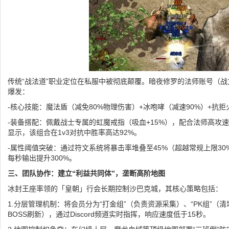
传统“战法道”职业定位在私服中被彻底颠覆。暗夜修罗的法师账号（战
爆发：
-核心技能：魔法盾（减免80%物理伤害）+冰咆哮（减速90%）+抗
-装备搭配：佩戴战士专属的虹魔戒指（吸血+15%），配合法师高攻速
显示，该组合在1v3对抗中胜率高达92%。
-属性阈值突破：通过符文系统将暴击率堆叠至45%（超越常规上限30
每秒输出提升300%。
三、团队协作：建立“利益共同体”，垄断高阶地图
冰封王座率领的「皇朝」行会长期控制沙巴克城，其核心策略包括：
1.分层管理机制：将会员分为“打金组”（负责资源采集）、“PK组”（
BOSS刷新），通过Discord频道实时指挥，响应速度低于15秒。