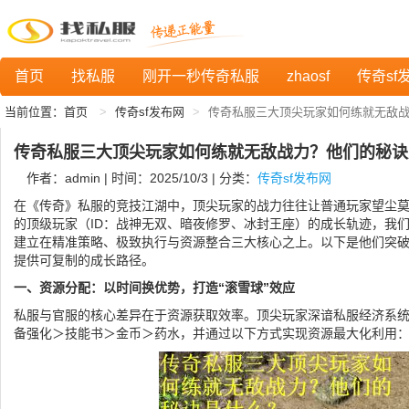
首页
找私服
刚开一秒传奇私服
zhaosf
传奇sf
当前位置：
首页
传奇sf发布网
传奇私服三大顶尖玩家如何练就无敌
传奇私服三大顶尖玩家如何练就无敌战力？他们的秘诀
作者：admin | 时间：2025/10/3 | 分类：
传奇sf发布网
在《传奇》私服的竞技江湖中，顶尖玩家的战力往往让普通玩家望尘
的顶级玩家（ID：战神无双、暗夜修罗、冰封王座）的成长轨迹，我
建立在精准策略、极致执行与资源整合三大核心之上。以下是他们突
提供可复制的成长路径。
一、资源分配：以时间换优势，打造“滚雪球”效应
私服与官服的核心差异在于资源获取效率。顶尖玩家深谙私服经济系
备强化＞技能书＞金币＞药水，并通过以下方式实现资源最大化利用