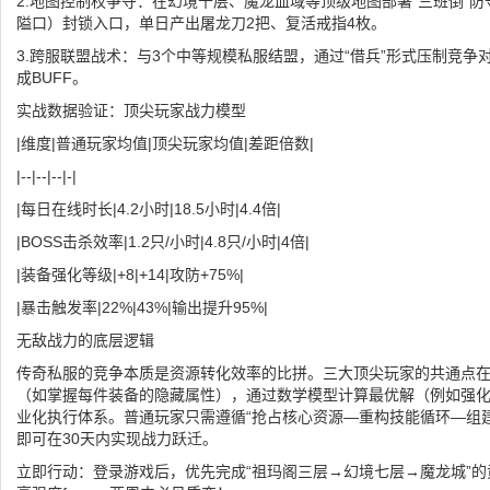
2.地图控制权争夺：在幻境十层、魔龙血域等顶级地图部署“三班倒”
隘口）封锁入口，单日产出屠龙刀2把、复活戒指4枚。
3.跨服联盟战术：与3个中等规模私服结盟，通过“借兵”形式压制竞争
成BUFF。
实战数据验证：顶尖玩家战力模型
|维度|普通玩家均值|顶尖玩家均值|差距倍数|
|--|--|--|-|
|每日在线时长|4.2小时|18.5小时|4.4倍|
|BOSS击杀效率|1.2只/小时|4.8只/小时|4倍|
|装备强化等级|+8|+14|攻防+75%|
|暴击触发率|22%|43%|输出提升95%|
无敌战力的底层逻辑
传奇私服的竞争本质是资源转化效率的比拼。三大顶尖玩家的共通点
（如掌握每件装备的隐藏属性），通过数学模型计算最优解（例如强
业化执行体系。普通玩家只需遵循“抢占核心资源—重构技能循环—组
即可在30天内实现战力跃迁。
立即行动：登录游戏后，优先完成“祖玛阁三层→幻境七层→魔龙城”的