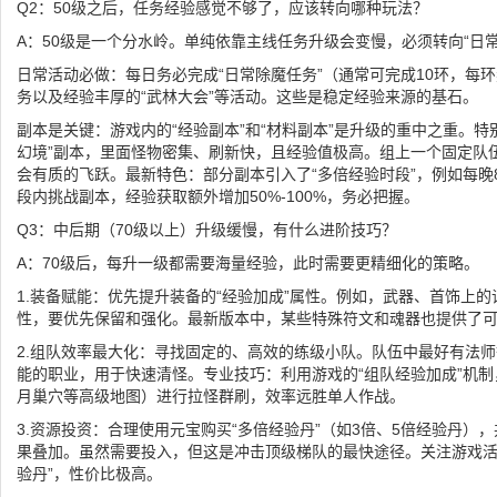
Q2：50级之后，任务经验感觉不够了，应该转向哪种玩法？
A：50级是一个分水岭。单纯依靠主线任务升级会变慢，必须转向“日
日常活动必做：每日务必完成“日常除魔任务”（通常可完成10环，每环
务以及经验丰厚的“武林大会”等活动。这些是稳定经验来源的基石。
副本是关键：游戏内的“经验副本”和“材料副本”是升级的重中之重。特别
幻境”副本，里面怪物密集、刷新快，且经验值极高。组上一个固定队
会有质的飞跃。最新特色：部分副本引入了“多倍经验时段”，例如每晚8
段内挑战副本，经验获取额外增加50%-100%，务必把握。
Q3：中后期（70级以上）升级缓慢，有什么进阶技巧？
A：70级后，每升一级都需要海量经验，此时需要更精细化的策略。
1.装备赋能：优先提升装备的“经验加成”属性。例如，武器、首饰上的
性，要优先保留和强化。最新版本中，某些特殊符文和魂器也提供了
2.组队效率最大化：寻找固定的、高效的练级小队。队伍中最好有法师
能的职业，用于快速清怪。专业技巧：利用游戏的“组队经验加成”机
月巢穴等高级地图）进行拉怪群刷，效率远胜单人作战。
3.资源投资：合理使用元宝购买“多倍经验丹”（如3倍、5倍经验丹）
果叠加。虽然需要投入，但这是冲击顶级梯队的最快途径。关注游戏活
验丹”，性价比极高。