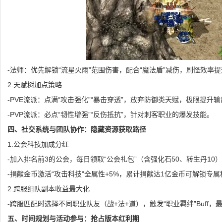
-法师：优先解锁“流星火雨”范围伤害，配合“魔法盾”减伤，刷怪效率提
2.天赋树加点策略
-PVE流派：点满“攻击强化”“暴击穿透”，放弃防御类天赋，极限提升
-PVP流派：必点“韧性增强”“反伤抵抗”，针对刺客职业的爆发技能。
四、社交系统与团队协作：隐藏资源获取路径
1.公会科技加成分红
-加入排名前3的公会，每日领取“公会礼包”（含强化石50、转生丹10
-捐献金币激活“攻击科技”全属性+5%，累计捐献达1亿金币可解锁专属
2.跨服组队副本收益最大化
-跨服匹配时选择不同职业队友（战+法+道），触发“职业羁绊”Buff，最
五、时间规划与活动参与：抢占版本红利期