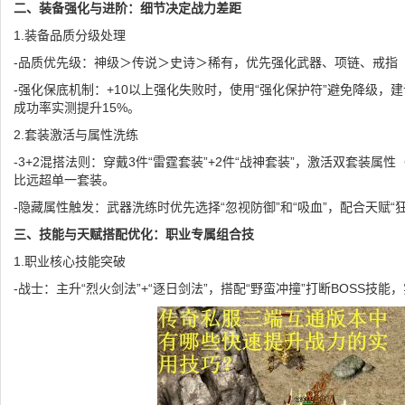
二、装备强化与进阶：细节决定战力差距
1.装备品质分级处理
-品质优先级：神级＞传说＞史诗＞稀有，优先强化武器、项链、戒指
-强化保底机制：+10以上强化失败时，使用“强化保护符”避免降级，
成功率实测提升15%。
2.套装激活与属性洗练
-3+2混搭法则：穿戴3件“雷霆套装”+2件“战神套装”，激活双套装属性
比远超单一套装。
-隐藏属性触发：武器洗练时优先选择“忽视防御”和“吸血”，配合天赋“
三、技能与天赋搭配优化：职业专属组合技
1.职业核心技能突破
-战士：主升“烈火剑法”+“逐日剑法”，搭配“野蛮冲撞”打断BOSS技能