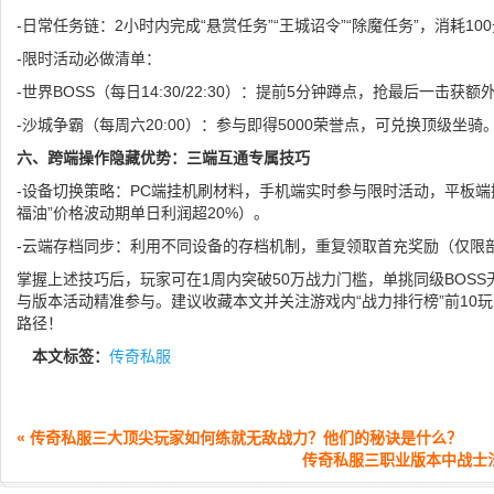
-日常任务链：2小时内完成“悬赏任务”“王城诏令”“除魔任务”，消耗1
-限时活动必做清单：
-世界BOSS（每日14:30/22:30）：提前5分钟蹲点，抢最后一击获额
-沙城争霸（每周六20:00）：参与即得5000荣誉点，可兑换顶级坐骑
六、跨端操作隐藏优势：三端互通专属技巧
-设备切换策略：PC端挂机刷材料，手机端实时参与限时活动，平板端
福油”价格波动期单日利润超20%）。
-云端存档同步：利用不同设备的存档机制，重复领取首充奖励（仅限
掌握上述技巧后，玩家可在1周内突破50万战力门槛，单挑同级BOS
与版本活动精准参与。建议收藏本文并关注游戏内“战力排行榜”前10
路径！
本文标签：
传奇私服
« 传奇私服三大顶尖玩家如何练就无敌战力？他们的秘诀是什么？
传奇私服三职业版本中战士