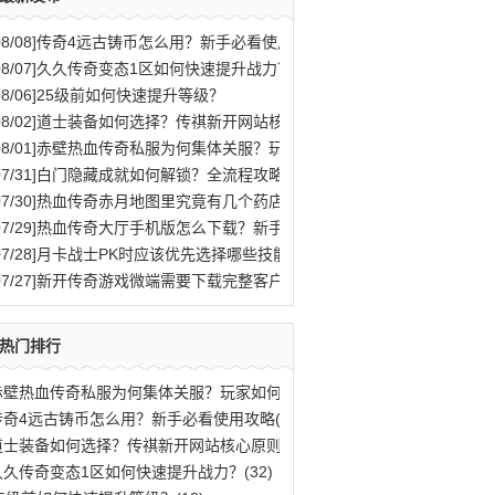
08/08]
传奇4远古铸币怎么用？新手必看使用攻略
08/07]
久久传奇变态1区如何快速提升战力？
08/06]
25级前如何快速提升等级？
08/02]
道士装备如何选择？传祺新开网站核心原则解析
08/01]
赤壁热血传奇私服为何集体关服？玩家如何应对？
07/31]
白门隐藏成就如何解锁？全流程攻略与秘密结局揭秘
07/30]
热血传奇赤月地图里究竟有几个药店位置？
07/29]
热血传奇大厅手机版怎么下载？新手快速入门攻略全解析？
07/28]
月卡战士PK时应该优先选择哪些技能？
07/27]
新开传奇游戏微端需要下载完整客户端才能玩吗？
热门排行
赤壁热血传奇私服为何集体关服？玩家如何应(77)
传奇4远古铸币怎么用？新手必看使用攻略(70)
道士装备如何选择？传祺新开网站核心原则解(40)
久久传奇变态1区如何快速提升战力？(32)