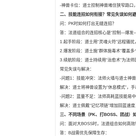
-神兽卡位：道士控制神兽堵住狭窄路口
二、技能连招如何衔接？常见失误如何
问：PK时如何打出无缝连招？
答：法道组合的连招核心是“控制—爆发
1.起手阶段：道士用“灵魂火符”远程骚扰
2.爆发阶段：道士施“群体施毒术”覆盖
3.续航阶段：道士持续用“治愈术”为法
常见失误与解决：
-问题1：技能冲突：法师火墙与道士神
解决：道士将神兽设置为“休息模式”，
-问题2：蓝量不足：法师高耗蓝技能易
解决：道士佩戴“记忆项链”增加回蓝速度
三、不同场景（PK、打BOSS、团战）
问：面对大BOSS时，法道组合如何高效
答：B战需优先保障生存：