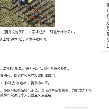
袍”（提升宠物属性）+“泰坦戒指”（强化治疗效果）。
道士堆“道术”延长毒术持续时间。
1、法师的“魔法盾”设为F2，实现秒开保命技能。
神兽精准卡位，例如在沙巴克攻城时堵城门。
.5秒释放“冰咆哮”，提高命中率。
。多练习技能衔接与走位，灵活调整装备策略，方能成为1.95
团队协作永远比个人英雄主义更重要！