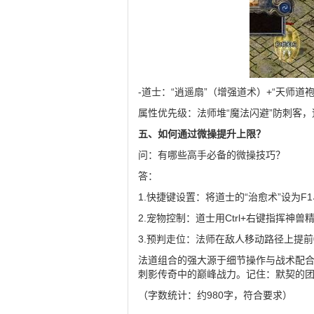
-道士：“逍遥扇”（增强道术）+“天师道
属性优先级：法师堆“魔法闪避”防刺客，
五、如何通过微操提升上限？
问：有哪些高手必备的微操技巧？
答：
1.快捷键设置：将道士的“治愈术”设为F
2.宠物控制：道士用Ctrl+右键指挥
3.预判走位：法师在敌人移动路径上提前0
法道组合的强大源于细节操作与战术配合
刺影传奇中的巅峰战力。记住：默契的
（字数统计：约980字，符合要求）