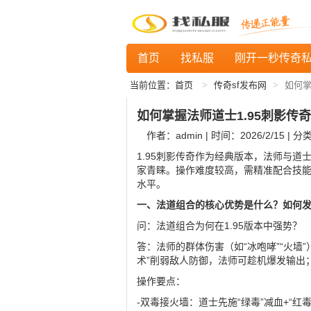
首页
找私服
刚开一秒传奇
当前位置：
首页
传奇sf发布网
如何掌
如何掌握法师道士1.95刺影传
作者：admin | 时间：2026/2/15 | 分
1.95刺影传奇作为经典版本，法师与道
家青睐。操作难度较高，需精准配合技
水平。
一、法道组合的核心优势是什么？如何
问：法道组合为何在1.95版本中强势？
答：法师的群体伤害（如“冰咆哮”“火墙”
术”削弱敌人防御，法师可趁机爆发输出
操作要点：
-双毒接火墙：道士先施“绿毒”减血+“