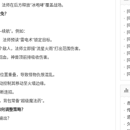
，法师在后方释放“冰咆哮”覆盖战场。
[
避免？
[
[
—续航”。例如：
[
[
，法师预读“雷电术”锁定目标。
[
多个敌人，法师立即接“流星火雨”打出范围伤害。
[
师回血，神兽顶前排吸收伤害。
[
[
[
兽位置重叠，导致怪物仇恨混乱。
手动控制其移动至火墙边缘。
中断连招。
，背包常备“超级魔法药”。
如何调整策略？
输出？