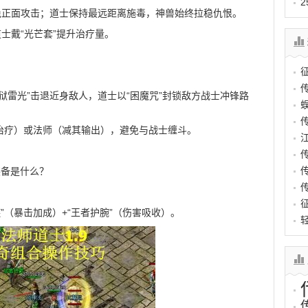
避免正面攻击；道士保持最远距离施毒，神兽始终拉稳仇恨。
道士戴“光芒套”提升治疗量。
狱雷光”击退近身敌人，道士以“困魔咒”封锁敌方战士冲锋路
治疗）或法师（减其输出），避免与战士缠斗。
装备是什么？
链”（暴击加成）+“王者护腕”（伤害吸收）。