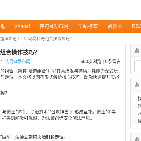
私服
zhaosf
传奇sf发布网
全站标签
留言本
RS
握法师道士1.95刺影传奇组合操作技巧？
奇组合操作技巧？
类：
传奇sf发布网
550
次浏览 | 0条留言
士的组合（简称“法道组合”）以其高爆发与持续消耗能力深受玩
能与走位。本文将以问答形式解析核心技巧，助你快速提升实战
发挥？
）与道士的辅助（“治愈术”“召唤神兽”）形成互补。道士的“毒
z
；神兽则能吸引仇恨，为法师创造安全施法环境。
红毒”破防，法师立刻铺火墙封锁走位。