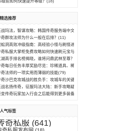
25级前如何快速提升等级？(18)
精选推荐
征战玛法，智谋攻略：韩国传奇服务端中文版(470)
传奇群攻法师为什么一般在后排？(11)
蜈蚣洞高效冲级指南：高经验小怪与刷怪进阶(669)
传奇私服大掌柜免费攻略如何快速刷元宝与提(959)
江湖高手排名榜揭晓，谁将问鼎武林至尊？(483)
传奇每日任务丰厚奖励尽览：珍稀道具、稀有(18)
传奇法师的一项实用而薄弱的技能(79)
传奇沙巴克攻城战的胜负手：攻城车的关键作(620)
征战名扬传奇，征服玛法大陆：新手攻略疑难(518)
轻变传奇玩家加入行会之后能得到更多装备(18)
人气标签
传奇私服
(641)
传奇私服发布网
(18)