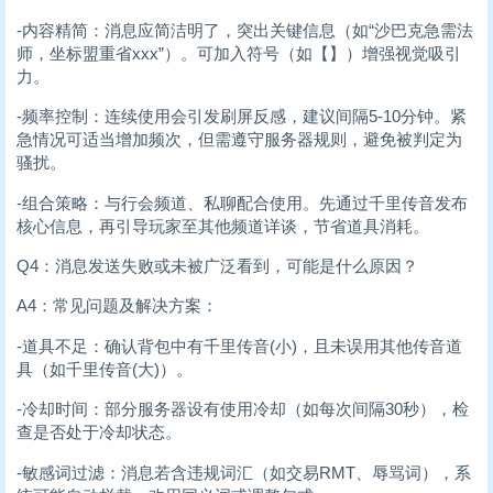
-内容精简：消息应简洁明了，突出关键信息（如“沙巴克急需法
师，坐标盟重省xxx”）。可加入符号（如【】）增强视觉吸引
力。
-频率控制：连续使用会引发刷屏反感，建议间隔5-10分钟。紧
急情况可适当增加频次，但需遵守服务器规则，避免被判定为
骚扰。
-组合策略：与行会频道、私聊配合使用。先通过千里传音发布
核心信息，再引导玩家至其他频道详谈，节省道具消耗。
Q4：消息发送失败或未被广泛看到，可能是什么原因？
A4：常见问题及解决方案：
-道具不足：确认背包中有千里传音(小)，且未误用其他传音道
具（如千里传音(大)）。
-冷却时间：部分服务器设有使用冷却（如每次间隔30秒），检
查是否处于冷却状态。
-敏感词过滤：消息若含违规词汇（如交易RMT、辱骂词），系