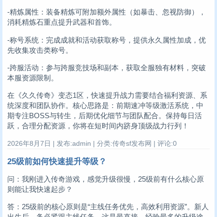
-精炼属性：装备精炼可附加额外属性（如暴击、忽视防御），
消耗精炼石重点提升武器和首饰。
-称号系统：完成成就和活动获取称号，提供永久属性加成，优
先收集攻击类称号。
-跨服活动：参与跨服竞技场和副本，获取全服独有材料，突破
本服资源限制。
在《久久传奇》变态1区，快速提升战力需要结合福利资源、系
统深度和团队协作。核心思路是：前期速冲等级激活系统，中
期专注BOSS与转生，后期优化细节与团队配合。保持每日活
跃，合理分配资源，你将在短时间内跻身顶级战力行列！
2026年8月7日 | 发布:admin | 分类:传奇sf发布网 | 评论:0
25级前如何快速提升等级？
问：我刚进入传奇游戏，感觉升级很慢，25级前有什么核心原
则能让我快速起步？
答：25级前的核心原则是“主线任务优先，高效利用资源”。新人
出生后，务必紧跟主线任务，这是最直接、经验最多的升级途