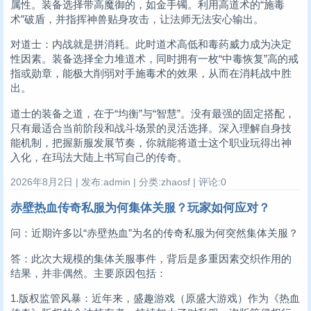
属性。装备选择带高魔御的，如金手镯。利用高道术的“施毒
术”破盾，并指挥神兽贴身攻击，让法师无法安心输出。
对道士：内战就是拼消耗。此时道术高低和毒药威力成为决定
性因素。装备选择全力堆道术，同时拥有一枚“中毒恢复”高的戒
指或勋章，能极大削弱对手施毒术的效果，从而在消耗战中胜
出。
道士的装备之道，在于“均衡”与“智慧”。没有最强的固定搭配，
只有最适合当前阶段和战斗场景的灵活选择。深入理解自身技
能机制，把握新服发展节奏，你就能将道士这个职业玩得出神
入化，在玛法大陆上书写自己的传奇。
2026年8月2日 | 发布:admin | 分类:zhaosf | 评论:0
赤壁热血传奇私服为何集体关服？玩家如何应对？
问：近期许多以“赤壁热血”为名的传奇私服为何突然集体关服？
答：此次大规模的集体关服事件，背后是多重因素交织作用的
结果，并非偶然。主要原因包括：
1.版权监管风暴：近年来，盛趣游戏（原盛大游戏）作为《热血