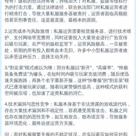
传奇》版权的合法持有者，持续加大了对私服、盗版等侵权行
为的打击力度。通过法律途径，联合执法部门对私服运营者进
行精准打击，导致大量私服服务器被查封，运营者面临高额赔
偿甚至刑事责任。这是最直接、最根本的原因。
2.运营成本与风险激增：私服运营需要租赁服务器、进行技术维
护、支付网络带宽费用，同时还要投入大量资金进行广告宣传
以吸引玩家。在严苛的版权监管下，运营风险极高，一旦被查
处，前期的所有投入都将血本无归。许多中小型私服运营者难
以承受这种压力，选择主动关停。
3.“割韭菜”模式难以为继：部分私服以“新开”、“高爆率”、“终极
装备免费送”为噱头，在短时间内吸引玩家充值消费，随后便迅
速关服跑路，再换个名字重新开服，这种“快餐服”的“割韭菜”模
式已逐渐被玩家识破。随着玩家警惕性提高，这种模式的获利
空间被压缩，也加速了这类私服的消亡。
4.技术漏洞与恶性竞争：私服本身基于非法泄露的游戏源代码，
存在大量技术漏洞和不稳定性，容易遭受黑客攻击。私服之间
也存在激烈的恶性竞争，如互相攻击、散布谣言等，导致服务
器环境恶化，最终迫使运营方关服。
问：面对私服频繁关服的不稳定状况，忠实玩家应如何应对和