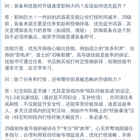
问：装备和技能对升级速度影响大吗？应该如何优先提升？
答：影响巨大！一件好的武器甚至能让你打怪时间减半。25级
前，装备来源主要是任务奖励和怪物掉落。优先提升武器，其
次是增加攻击力的首饰（如戒指、项链）。防御装备在这个阶
段不必强求极品，能穿齐同级普通装备即可。
技能方面，优先升级核心输出技能。例如战士的“攻杀剑术”、法
师的“雷电术”、道士的“召唤骷髅”。高等级技能是效率的保证。
技能书可通过任务、书店购买或打特定怪物获得，前期技能书
通常不贵，应尽早学习。
问：除了任务和打怪，还有哪些容易被忽略的升级助力？
答：社交组队是关键！尤其是游戏内有“组队经验加成”的设定。
与1-2名玩家组队（最好是不同职业，互补性强），共同清任务
或刷怪，不仅能提升安全性，还能享受经验加成，速度远超单
人。多关注游戏内的定时活动，例如中午和晚上的“经验暴涨”活
动（特定时间段内打怪经验大幅提升），务必参与。
25级前快速升级的秘诀在于“专注”和“效率”。心无旁骛地跟随任
务指引，合理利用双倍经验等增益道具，优化打怪策略，并善