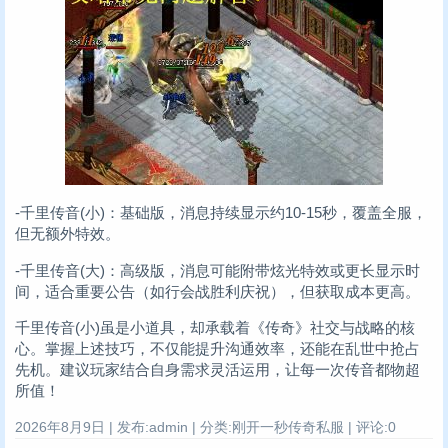
-千里传音(小)：基础版，消息持续显示约10-15秒，覆盖全服，
但无额外特效。
-千里传音(大)：高级版，消息可能附带炫光特效或更长显示时
间，适合重要公告（如行会战胜利庆祝），但获取成本更高。
千里传音(小)虽是小道具，却承载着《传奇》社交与战略的核
心。掌握上述技巧，不仅能提升沟通效率，还能在乱世中抢占
先机。建议玩家结合自身需求灵活运用，让每一次传音都物超
所值！
2026年8月9日 | 发布:admin | 分类:刚开一秒传奇私服 | 评论:0