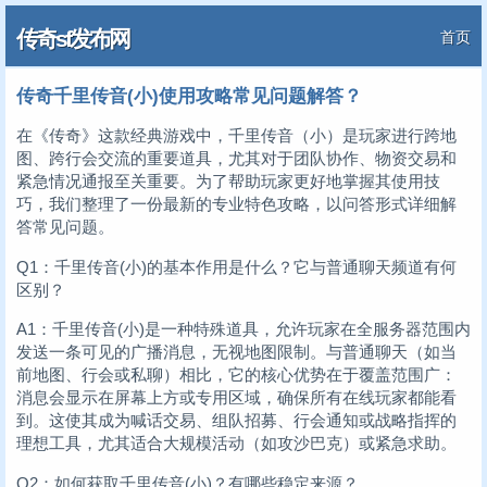
传奇sf发布网
首页
传奇千里传音(小)使用攻略常见问题解答？
在《传奇》这款经典游戏中，千里传音（小）是玩家进行跨地
图、跨行会交流的重要道具，尤其对于团队协作、物资交易和
紧急情况通报至关重要。为了帮助玩家更好地掌握其使用技
巧，我们整理了一份最新的专业特色攻略，以问答形式详细解
答常见问题。
Q1：千里传音(小)的基本作用是什么？它与普通聊天频道有何
区别？
A1：千里传音(小)是一种特殊道具，允许玩家在全服务器范围内
发送一条可见的广播消息，无视地图限制。与普通聊天（如当
前地图、行会或私聊）相比，它的核心优势在于覆盖范围广：
消息会显示在屏幕上方或专用区域，确保所有在线玩家都能看
到。这使其成为喊话交易、组队招募、行会通知或战略指挥的
理想工具，尤其适合大规模活动（如攻沙巴克）或紧急求助。
Q2：如何获取千里传音(小)？有哪些稳定来源？