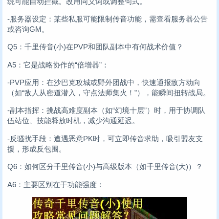
统可能自动拦截。改用同义词或调整句式。
-服务器设定：某些私服可能限制传音功能，需查看服务器公告
或咨询GM。
Q5：千里传音(小)在PVP和团队副本中有何战术价值？
A5：它是战略协作的“倍增器”：
-PVP应用：在沙巴克攻城或野外团战中，快速通报敌方动向
（如“敌人从密道潜入，守点法师集火！”），能瞬间扭转战局。
-副本指挥：挑战高难度副本（如“幻境十层”）时，用于协调队
伍站位、技能释放时机，减少沟通延迟。
-反骚扰手段：遭遇恶意PK时，可立即传音求助，吸引盟友支
援，形成反包围。
Q6：如何区分千里传音(小)与高级版本（如千里传音(大)）？
A6：主要区别在于功能强度：