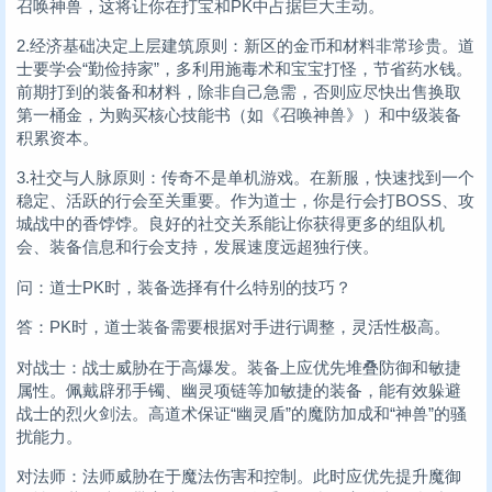
召唤神兽，这将让你在打宝和PK中占据巨大主动。
2.经济基础决定上层建筑原则：新区的金币和材料非常珍贵。道
士要学会“勤俭持家”，多利用施毒术和宝宝打怪，节省药水钱。
前期打到的装备和材料，除非自己急需，否则应尽快出售换取
第一桶金，为购买核心技能书（如《召唤神兽》）和中级装备
积累资本。
3.社交与人脉原则：传奇不是单机游戏。在新服，快速找到一个
稳定、活跃的行会至关重要。作为道士，你是行会打BOSS、攻
城战中的香饽饽。良好的社交关系能让你获得更多的组队机
会、装备信息和行会支持，发展速度远超独行侠。
问：道士PK时，装备选择有什么特别的技巧？
答：PK时，道士装备需要根据对手进行调整，灵活性极高。
对战士：战士威胁在于高爆发。装备上应优先堆叠防御和敏捷
属性。佩戴辟邪手镯、幽灵项链等加敏捷的装备，能有效躲避
战士的烈火剑法。高道术保证“幽灵盾”的魔防加成和“神兽”的骚
扰能力。
对法师：法师威胁在于魔法伤害和控制。此时应优先提升魔御