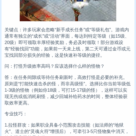
关键点：许多玩家会忽略“新手成长任务”或“等级礼包”。游戏内
通常有独立的“成长”或“活动”界面，每达到特定等级（如15级、
20级）即可领取丰厚经验奖励，务必及时领取！部分游戏设
有“经验找回”功能，如果前一天未上线，第二天可通过金币或元
宝找回部分损失的经验，这是快速补等级的捷径。
问：打怪升级效率高吗？应该选择什么样的怪物？
答：在任务间隙或等待任务刷新时，高效打怪是必要的补充。
原则是“打能快速击杀的怪，而非高级怪”。选择比你当前等级低
1-3级的怪物（例如你18级，可打15-17级的怪），这样可以实
现无伤或低消耗刷怪，减少回城补给药水的时间，整体经验获
取效率更高。
专业技巧：
1.拉怪群攻：如果职业具备小范围攻击技能（如法师的“地狱
火”、道士的“灵魂火符”增强后），可牵引3-5只怪物集中消灭，