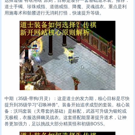
选择遵循“有啥用啥”原则，目标是凑齐一套基础道术装。推荐：
道士手镯、珍珠戒指、道德戒指、降魔、灵魂战衣。重点是利
用施毒术和骷髅进行无消耗打怪，快速提升等级。
中期（35级-带狗/月灵）：这是道士的发力期，核心目标是尽快
提升到35级学习“召唤神兽”。装备开始追求成型的套装。核心装
备：沃玛套装（天尊套的基础）是标配，武器可升级为银蛇或
无极棍，衣服选择幽灵战衣。这套搭配能显著提升道术，让神
兽更加强力，足以挑战大部分精英怪和初级BOSS。