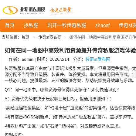
首页
找私服
刚开一秒传奇私服
zhaosf
传奇sf
当前位置：
首页
传奇sf发布网
如何在同一地图中高效利用资源提升
如何在同一地图中高效利用资源提升传奇私服游戏体验
作者：admin | 时间：2026/2/14 | 分类：
传奇sf发布网
传奇私服以其高自由度与丰富玩法吸引大量玩家，但资源竞争激烈，
源分配不当导致升级慢、装备差、体验受损。本文将采用问答形式，针
一核心问题，提供最新、专业的解决方案，帮助玩家提升效率与乐趣
Q1：同一地图中，哪些资源最值得优先争夺？如何快速识别？
A：资源优先级取决于玩家职业与目标，但通用原则如下：
-高经验怪物聚集区：如“幻境十层”“血魔殿”的密集怪点，适合快速冲级
-稀有装备/BOSS刷新点：如“赤月恶魔”“魔龙教主”巢穴，需提前蹲守。
-特殊材料产出区：如“矿石场”“药材谷”，对应锻造或药水需求。
识别技巧：