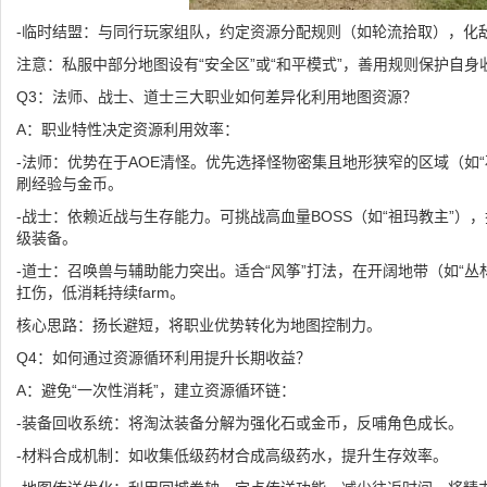
-临时结盟：与同行玩家组队，约定资源分配规则（如轮流拾取），化
注意：私服中部分地图设有“安全区”或“和平模式”，善用规则保护自身
Q3：法师、战士、道士三大职业如何差异化利用地图资源？
A：职业特性决定资源利用效率：
-法师：优势在于AOE清怪。优先选择怪物密集且地形狭窄的区域（如
刷经验与金币。
-战士：依赖近战与生存能力。可挑战高血量BOSS（如“祖玛教主”）
级装备。
-道士：召唤兽与辅助能力突出。适合“风筝”打法，在开阔地带（如“丛
扛伤，低消耗持续farm。
核心思路：扬长避短，将职业优势转化为地图控制力。
Q4：如何通过资源循环利用提升长期收益？
A：避免“一次性消耗”，建立资源循环链：
-装备回收系统：将淘汰装备分解为强化石或金币，反哺角色成长。
-材料合成机制：如收集低级药材合成高级药水，提升生存效率。