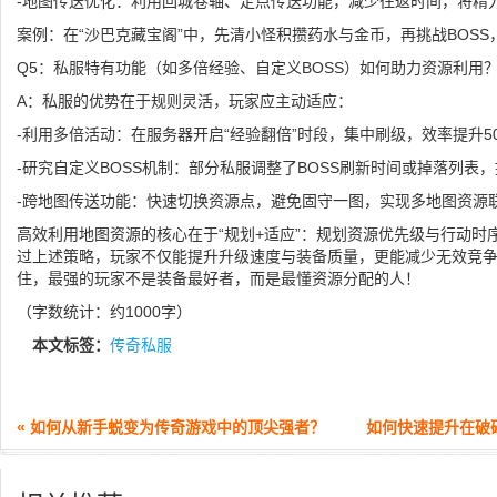
-地图传送优化：利用回城卷轴、定点传送功能，减少往返时间，将精
案例：在“沙巴克藏宝阁”中，先清小怪积攒药水与金币，再挑战BOSS
Q5：私服特有功能（如多倍经验、自定义BOSS）如何助力资源利用
A：私服的优势在于规则灵活，玩家应主动适应：
-利用多倍活动：在服务器开启“经验翻倍”时段，集中刷级，效率提升5
-研究自定义BOSS机制：部分私服调整了BOSS刷新时间或掉落列表
-跨地图传送功能：快速切换资源点，避免固守一图，实现多地图资源
高效利用地图资源的核心在于“规划+适应”：规划资源优先级与行动时
过上述策略，玩家不仅能提升升级速度与装备质量，更能减少无效竞
住，最强的玩家不是装备最好者，而是最懂资源分配的人！
（字数统计：约1000字）
本文标签：
传奇私服
« 如何从新手蜕变为传奇游戏中的顶尖强者？
如何快速提升在破