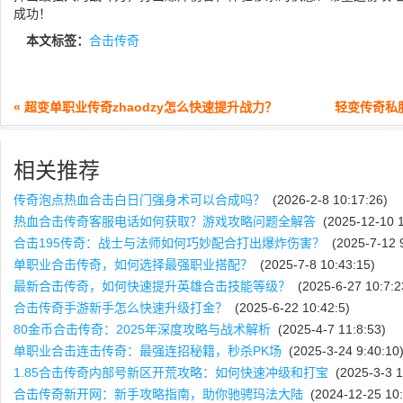
成功！
本文标签：
合击传奇
« 超变单职业传奇zhaodzy怎么快速提升战力？
轻变传奇私
相关推荐
传奇泡点热血合击白日门强身术可以合成吗？
(2026-2-8 10:17:26)
热血合击传奇客服电话如何获取？游戏攻略问题全解答
(2025-12-10 1
合击195传奇：战士与法师如何巧妙配合打出爆炸伤害？
(2025-7-12 9
单职业合击传奇，如何选择最强职业搭配？
(2025-7-8 10:43:15)
最新合击传奇，如何快速提升英雄合击技能等级？
(2025-6-27 10:7:2
合击传奇手游新手怎么快速升级打金？
(2025-6-22 10:42:5)
80金币合击传奇：2025年深度攻略与战术解析
(2025-4-7 11:8:53)
单职业合击连击传奇：最强连招秘籍，秒杀PK场
(2025-3-24 9:40:10
1.85合击传奇内部号新区开荒攻略：如何快速冲级和打宝
(2025-3-3 1
合击传奇新开网：新手攻略指南，助你驰骋玛法大陆
(2024-12-25 10: