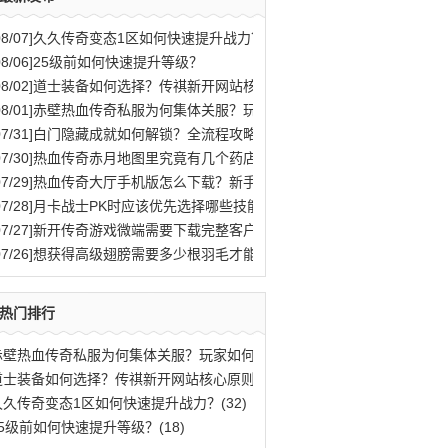
08/07]
久久传奇变态1区如何快速提升战力？
08/06]
25级前如何快速提升等级？
08/02]
道士装备如何选择？传祺新开网站核心原则解析
08/01]
赤壁热血传奇私服为何集体关服？玩家如何应对？
07/31]
白门隐藏成就如何解锁？全流程攻略与秘密结局揭秘
07/30]
热血传奇赤月地图里究竟有几个药店位置？
07/29]
热血传奇大厅手机版怎么下载？新手快速入门攻略全解析？
07/28]
月卡战士PK时应该优先选择哪些技能？
07/27]
新开传奇游戏微端需要下载完整客户端才能玩吗？
07/26]
想获得高级翅膀需要多少根羽毛才能合成？
热门排行
赤壁热血传奇私服为何集体关服？玩家如何应(77)
道士装备如何选择？传祺新开网站核心原则解(40)
久久传奇变态1区如何快速提升战力？(32)
25级前如何快速提升等级？(18)