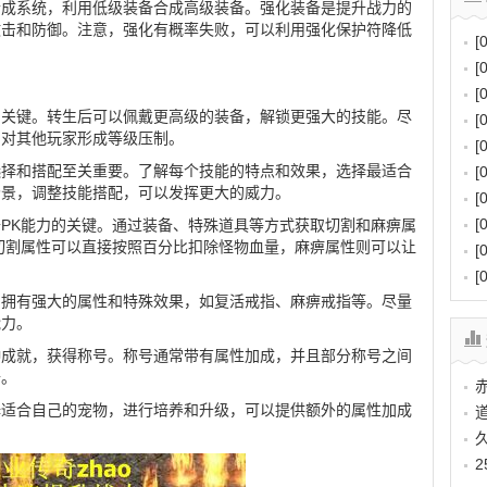
合成系统，利用低级装备合成高级装备。强化装备是提升战力的
攻击和防御。注意，强化有概率失败，可以利用强化保护符降低
[
[
[
的关键。转生后可以佩戴更高级的装备，解锁更强大的技能。尽
[
，对其他玩家形成等级压制。
[
选择和搭配至关重要。了解每个技能的特点和效果，选择最适合
[
场景，调整技能搭配，可以发挥更大的威力。
[
[
PK能力的关键。通过装备、特殊道具等方式获取切割和麻痹属
切割属性可以直接按照百分比扣除怪物血量，麻痹属性则可以让
[
[
，拥有强大的属性和特殊效果，如复活戒指、麻痹戒指等。尽量
能力。
种成就，获得称号。称号通常带有属性加成，并且部分称号之间
升。
择适合自己的宠物，进行培养和升级，可以提供额外的属性加成