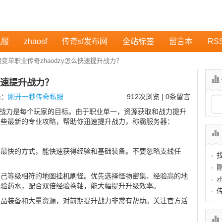
私服
zhaosf
传奇sf发布网
全站标签
留言本
RS
超变单职业传奇zhaodzy怎么快速提升战力？
快速提升战力？
类：
刚开一秒传奇私服
912
次浏览 | 0条留言
提升战力是每个玩家的目标。由于职业单一，资源获取和战力提升
一些最新的专业攻略，帮助你迅速提升战力，称霸服务器：
级最快的方式，能快速获得经验和基础装备。不要忽略支线任
自己等级相符的地图挂机刷怪。优先选择怪物密集、经验高的地
z
经验药水，配合双倍经验卷轴，能大幅提升升级效率。
极品装备和大量资源，对前期提升战力非常有帮助。关注官方活