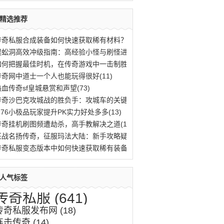
精选推荐
传奇私服合成装备如何快速获取稀有材料？(776)
蜈蚣洞高效冲级指南：高经验小怪与刷怪进阶(669)
如何把握最佳时机，在传奇游戏中一击制胜？(583)
传奇网中道士一个人也能玩得很好(11)
热血传奇sf皇城悬赏和声望(73)
传奇沙巴克攻城战的胜负手：攻城车的关键作(620)
1.76小极品玩家提升PK实力好处多多(13)
传奇挂机刷图频遭劫杀，高手教解决之道(11)
征战名扬传奇，征服玛法大陆：新手攻略疑难(518)
传奇私服变态版本中如何快速获取稀有装备与(759)
人气标签
传奇私服
(641)
传奇私服发布网
(18)
连击传奇
(14)