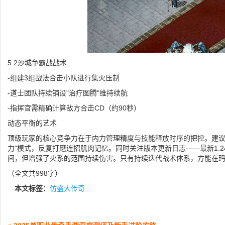
5.2沙城争霸战战术
-组建3组战法合击小队进行集火压制
-道士团队持续铺设"治疗图腾"维持续航
-指挥官需精确计算敌方合击CD（约90秒）
动态平衡的艺术
顶级玩家的核心竞争力在于内力管理精度与技能释放时序的把控。建议
力"模式，反复打磨连招肌肉记忆。同时关注版本更新日志——最新1.
间，但增强了火系的范围持续伤害。只有持续迭代战术体系，方能在
（全文共998字）
本文标签：
仿盛大传奇