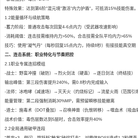
特殊效果：达到第6阶"混元境"激活"内力护盾"，可抵消15%技能伤害
1.2能量循环与续航策略
-蓄力阶段：普通攻击每次回复4-6点内力（受武器攻速影响）
-消耗阈值：连击技需维持内力>50%，合击技需全队平均内力>65%
技巧：使用"凝气丹"（每秒回复15点内力，持续8秒）衔接技能真空期
二、连击系统：职业特化与节奏把控
2.1职业专属连招模组
-战士：野蛮冲撞（破防）→烈火剑法（硬直）→逐日剑法（终结技）
输出峰值：第三段伤害提升240%，需0.8秒内完成输入
-法师：冰咆哮（减速场）→灭天火（灼烧标记）→流星火雨（范围引
能量管理：第二段强制消耗30%MP，需预留瞬移技能撤离
-道士：施毒术（DOT叠加）→召唤神兽（仇恨转移）→噬血术（吸血
战术价值：毒伤层数达到5层时，合击效率提升40%
2.2全局通用破甲连段
"普攻×3→侧闪→跳跃斩"触发"破绽打击"，对霸体BOSS造成1.2秒僵直