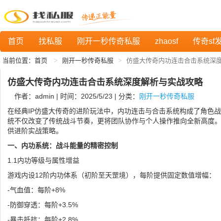
首页
找私服
刚开一秒传奇私服
zhaosf
传奇sf
当前位置：
首页
刚开一秒传奇私服
仿盛大传奇内功连击合击系统深
仿盛大传奇内功连击合击系统深度解析与实战攻略
作者：admin | 时间：2025/5/23 | 分类：
刚开一秒传奇私服
在经典IP仿盛大传奇的进阶玩法中，内功连击与合击系统构成了角色
统不仅改变了传统战斗节奏，更将团队协作与个人操作推向全新高度
供进阶实战策略。
一、内功系统：战斗能量的精密控制
1.1内功等级与属性增益
游戏内设12阶内功体系（初阶至天罡境），每阶提供固定数值增幅：
-气血值：每阶+8%
-防御穿透：每阶+3.5%
-暴击抵抗：每阶+2.8%