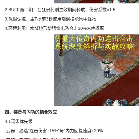
2.BUFF窗口期：在狂暴药剂生效期间释放，伤害系数×1.5
3.仇恨调控：主T提前3秒使用嘲讽技能集中怪物
4.环境利用：水域地形增强雷电系合击30%麻痹概率
四、装备与内功的耦合效应
4.1词条优先级
-武器：必选"连击伤害+15%"与"内力回复速度+20%"