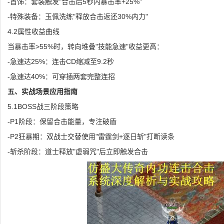
-首饰：套装触发"合击后5秒内暴击率+25%"
-特殊装备：玉佩洗练"释放合击返还30%内力"
4.2属性收益曲线
当暴击率>55%时，转向堆叠"技能急速"收益更高：
-急速达25%：连击CD缩减至9.2秒
-急速达40%：可穿插两套完整连招
五、实战场景应用指南
5.1BOSS战三阶段策略
-P1阶段：保留合击能量，专注破盾
-P2狂暴期：双战士交替使用"雷霆剑+逐日斩"打断读条
-斩杀阶段：道士释放"虚弱咒"后立即触发合击