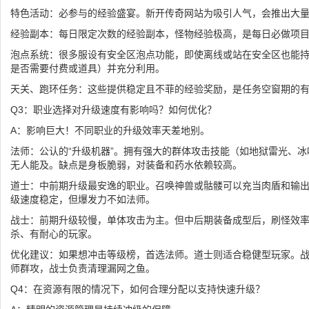
特色活动：必参与的经验盛宴。新开传奇网站为吸引人气，会推出大
经验副本：每日限定次数的经验副本，怪物经验极高，是每日必做项
泡点系统：很多服设有安全区泡点功能，即使离线或站在安全区也能
是否需要付费或道具）并充分利用。
天关、跑环任务：这些提供稳定且不菲的经验奖励，是任务空窗期的
Q3：职业选择对升级速度有影响吗？如何优化？
A：影响巨大！不同职业的升级效率天差地别。
法师：公认的“升级机器”。拥有强大的群体攻击技能（如地狱雷光、
无人能及。缺点是身板脆弱，对装备和药水依赖较高。
道士：中前期升级最安逸的职业。召唤神兽或骷髅可以充当肉盾和输
级速度稳定，但爆发力不如法师。
战士：前期升级较慢，单体攻击为主。但中后期装备成型后，刷怪效
杀、有耐心的玩家。
优化建议：如果想冲击等级榜，首选法师。道士则适合稳健型玩家。
师群攻，战士负责清理漏网之鱼。
Q4：在资源有限的情况下，如何合理分配以支持快速升级？