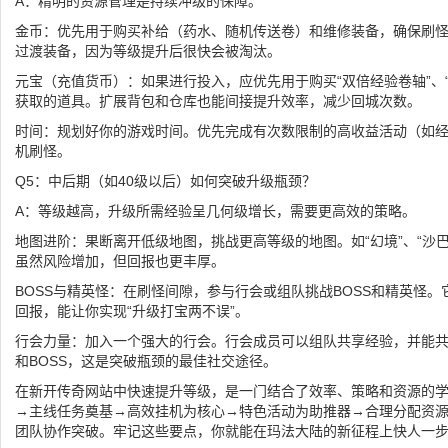
A：精明的资源管理是持续冲级的保障。
金币：优先用于购买补给（药水、随机传送卷）和维修装备，确保刷
过渡装备，因为等级提升后很快会被淘汰。
元宝（充值货币）：如果进行投入，应优先用于购买“双倍经验卷轴”、
获取的道具。扩展背包和仓库也能间接提升效率，减少回城次数。
时间：规划好你的游戏时间。优先完成有次数限制的高收益活动（如
机刷怪。
Q5：中后期（如40级以后）如何突破升级瓶颈？
A：等级越高，升级所需经验呈几何级增长，需要更高效的策略。
地图进阶：果断离开低级地图，挑战更高等级的地图。如“幻境”、“沙
虽然风险增加，但回报也更丰厚。
BOSS与精英怪：在刷怪间隙，参与行会或组队挑战BOSS和精英怪
回报，能让你实现“升级打宝两不误”。
行会力量：加入一个强大的行会。行会成员可以组队共享经验，并能
和BOSS，这是突破瓶颈的最佳社交途径。
在新开传奇网站中快速提升等级，是一门结合了效率、策略和资源的
→主线任务奠基→高效挂机为核心→特色活动为助推器→合理分配资
团队协作突破。牢记这些要点，你就能在玛法大陆的新征程上快人一