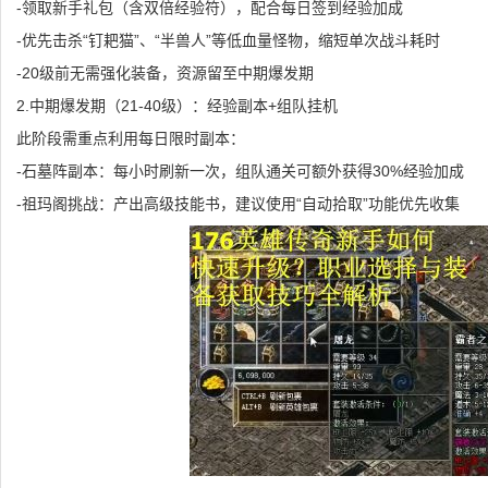
-领取新手礼包（含双倍经验符），配合每日签到经验加成
-优先击杀“钉耙猫”、“半兽人”等低血量怪物，缩短单次战斗耗时
-20级前无需强化装备，资源留至中期爆发期
2.中期爆发期（21-40级）：经验副本+组队挂机
此阶段需重点利用每日限时副本：
-石墓阵副本：每小时刷新一次，组队通关可额外获得30%经验加成
-祖玛阁挑战：产出高级技能书，建议使用“自动拾取”功能优先收集