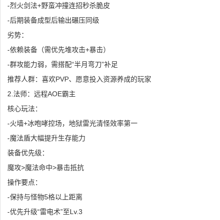
-烈火剑法+野蛮冲撞连招秒杀脆皮
-后期装备成型后输出碾压同级
劣势：
-依赖装备（需优先堆攻击+暴击）
-群攻能力弱，需搭配“半月弯刀”补足
推荐人群：喜欢PVP、愿意投入资源养成的玩家
2.法师：远程AOE霸主
核心玩法：
-火墙+冰咆哮控场，地狱雷光清怪效率第一
-魔法盾大幅提升生存能力
装备优先级：
魔攻>魔法命中>暴击抵抗
操作要点：
-保持与怪物5格以上距离
-优先升级“雷电术”至Lv.3