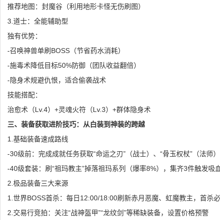
推荐地图：封魔谷（利用地形卡怪无伤刷图）
3.道士：全能辅助型
独有优势：
-召唤神兽单刷BOSS（节省药水消耗）
-施毒术降低目标50%防御（团队收益翻倍）
-隐身术规避仇恨，适合偷袭战术
技能搭配：
治愈术（Lv.4）+灵魂火符（Lv.3）+群体隐身术
三、装备获取进阶技巧：从白装到神装的跨越
1.基础装备速成路线
-30级前：完成成就任务获取“命运之刃”（战士）、“骨玉权杖”（法师）
-40级套装：刷“祖玛教主”掉落祖玛系列（爆率8%），集齐3件触发吸血
2.极品装备三大来源
1.世界BOSS首杀：每日12:00/18:00刷新赤月恶魔、虹魔教主，首
2.交易行竞拍：关注“战神盔甲”“龙纹剑”等稀缺装备，设置价格预警