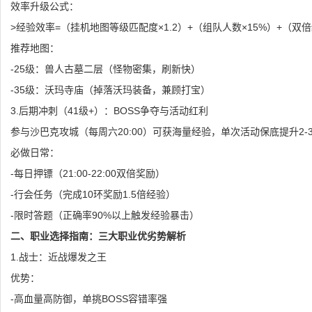
效率升级公式：
>经验效率=（挂机地图等级匹配度×1.2）+（组队人数×15%）+（双倍
推荐地图：
-25级：兽人古墓二层（怪物密集，刷新快）
-35级：沃玛寺庙（掉落沃玛装备，兼顾打宝）
3.后期冲刺（41级+）：BOSS争夺与活动红利
参与沙巴克攻城（每周六20:00）可获海量经验，单次活动保底提升2-
必做日常：
-每日押镖（21:00-22:00双倍奖励）
-行会任务（完成10环奖励1.5倍经验）
-限时答题（正确率90%以上触发经验暴击）
二、职业选择指南：三大职业优劣势解析
1.战士：近战爆发之王
优势：
-高血量高防御，单挑BOSS容错率强