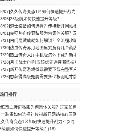
08/07]
久久传奇变态1区如何快速提升战力？
08/06]
25级前如何快速提升等级？
08/02]
道士装备如何选择？传祺新开网站核心原则解析
08/01]
赤壁热血传奇私服为何集体关服？玩家如何应对？
07/31]
白门隐藏成就如何解锁？全流程攻略与秘密结局揭秘
07/30]
热血传奇赤月地图里究竟有几个药店位置？
07/29]
热血传奇大厅手机版怎么下载？新手快速入门攻略全解析？
07/28]
月卡战士PK时应该优先选择哪些技能？
07/27]
新开传奇游戏微端需要下载完整客户端才能玩吗？
07/26]
想获得高级翅膀需要多少根羽毛才能合成？
热门排行
赤壁热血传奇私服为何集体关服？玩家如何应(77)
道士装备如何选择？传祺新开网站核心原则解(40)
久久传奇变态1区如何快速提升战力？(32)
25级前如何快速提升等级？(18)