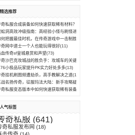
精选推荐
传奇私服合成装备如何快速获取稀有材料？(776)
蜈蚣洞高效冲级指南：高经验小怪与刷怪进阶(669)
如何把握最佳时机，在传奇游戏中一击制胜？(583)
传奇网中道士一个人也能玩得很好(11)
热血传奇sf皇城悬赏和声望(73)
传奇沙巴克攻城战的胜负手：攻城车的关键作(620)
1.76小极品玩家提升PK实力好处多多(13)
传奇挂机刷图频遭劫杀，高手教解决之道(11)
征战名扬传奇，征服玛法大陆：新手攻略疑难(518)
传奇私服变态版本中如何快速获取稀有装备与(759)
人气标签
传奇私服
(641)
传奇私服发布网
(18)
连击传奇
(14)