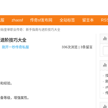
私服
zhaosf
传奇sf发布网
全站标签
留言本
RS
秦始皇单职业传奇：新手指南与进阶技巧大全
与进阶技巧大全
：
刚开一秒传奇私服
336
次浏览 | 3条留言
备和经验。
z
装备等级，增强属性。