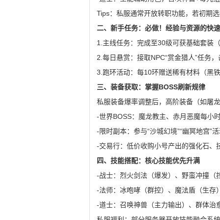
Tips：私服通常开放转职功能，若初期
二、新手任务：必做！经验与资源的快
1.主线任务：完成至30级可获基础套
2.每日悬赏：接取NPC“赏金猎人”任
3.跑环活动：每10环赠送稀有材料（黑
三、装备获取：掌握BOSS刷新规律
私服装备爆率调整后，高阶装备（如屠
-世界BOSS：魔龙教主、赤月恶魔每小
-限时副本：参与“沙城幻境”“幽冥地宫
-交易行：低价收购小号产出的强化石、
四、技能搭配：核心技能优先升满
-战士：烈火剑法（爆发）、野蛮冲撞（
-法师：冰咆哮（群控）、魔法盾（生存
-道士：召唤神兽（主力输出）、群体治
私服福利：部分服务器开放技能融合系统