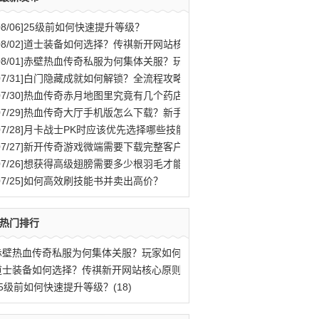
08/06]
25级前如何快速提升等级？
08/02]
道士装备如何选择？传祺新开网站核心原则解析
08/01]
赤壁热血传奇私服为何集体关服？玩家如何应对？
07/31]
白门隐藏成就如何解锁？全流程攻略与秘密结局揭秘
07/30]
热血传奇赤月地图里究竟有几个药店位置？
07/29]
热血传奇大厅手机版怎么下载？新手快速入门攻略全解析？
07/28]
月卡战士PK时应该优先选择哪些技能？
07/27]
新开传奇游戏微端需要下载完整客户端才能玩吗？
07/26]
想获得高级翅膀需要多少根羽毛才能合成？
07/25]
如何高效刷技能书并卖出高价？
热门排行
赤壁热血传奇私服为何集体关服？玩家如何应(77)
道士装备如何选择？传祺新开网站核心原则解(40)
25级前如何快速提升等级？(18)