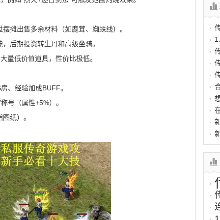
过摆摊出售多余材料（如鹿茸、蜘蛛线）。
能，后期投资转生丹和高级坐骑。
含大量低价值道具，性价比极低。
房、经验加成BUFF。
”称号（属性+5%）。
指图纸）。