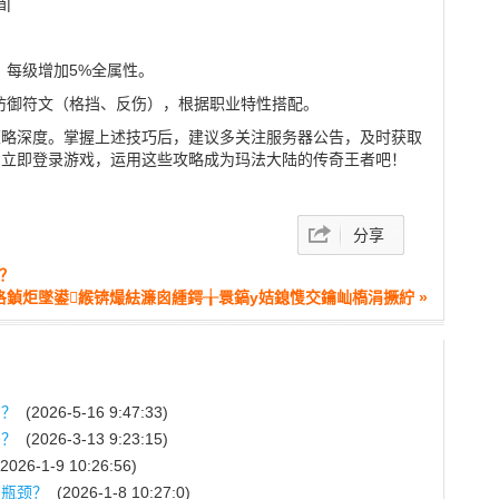
箱|
，每级增加5%全属性。
防御符文（格挡、反伤），根据职业特性搭配。
策略深度。掌握上述技巧后，建议多关注服务器公告，及时获取
。立即登录游戏，运用这些攻略成为玛法大陆的传奇王者吧！
分享
？
垎鍞炬墜鍙緱锛熶紶濂囪緟鍔╁睘鎬у姞鎴愯交鑰屾槗涓撅紵 »
力？
(2026-5-16 9:47:33)
吗？
(2026-3-13 9:23:15)
2026-1-9 10:26:56)
力瓶颈？
(2026-1-8 10:27:0)