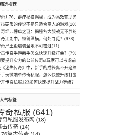
精选推荐
传奇1.76：群疗秘技揭秘，成为高效辅助(563)
1.76硬币的传说不是只适合富人的游戏(100)
传奇经典榜单之谜：揭秘各大服战无不胜的法(796)
传奇江湖中，怪兽纵横，何处寻觅？(978)
传奇尸王殿爆装圣地不可错过(11)
合击传奇手游新手怎么快速升级打金？(791)
想要提升实力的公益传奇sf玩家可以考虑前(10)
在《迷失传奇》中，新手的成长离不开这些(46)
新手玩微端单传奇私服，怎么快速升级打宝？(996)
新开传奇私服123如何快速提升战力等级？(485)
人气标签
传奇私服
(641)
传奇私服发布网
(18)
连击传奇
(14)
1.76复古传奇
(14)