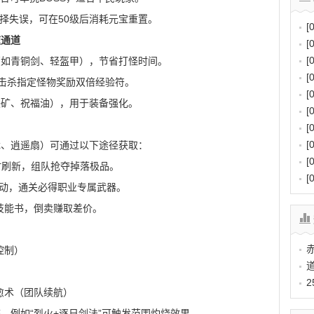
选择失误，可在50级后消耗元宝重置。
[
速通道
[
[
装（如青铜剑、轻盔甲），节省打怪时间。
[
务，击杀指定怪物奖励双倍经验符。
[
铁矿、祝福油），用于装备强化。
[
[
[
龙、逍遥扇）可通过以下途径获取：
[
时刷新，组队抢夺掉落极品。
[
”活动，通关必得职业专属武器。
技能书，倒卖赚取差价。
控制）
）
愈术（团队续航）
，例如“烈火+逐日剑法”可触发范围灼烧效果。