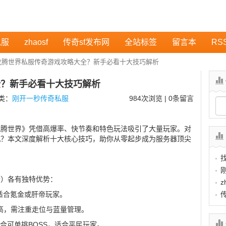
私服
zhaosf
传奇sf发布网
全站标签
留言本
RS
龙腾世界私服传奇游戏攻略大全？新手必看十大技巧解析
全？新手必看十大技巧解析
分类：
刚开一秒传奇私服
984
次浏览 | 0条留言
龙腾世界》凭借高爆率、快节奏和特色玩法吸引了大量玩家。对
机？本文深度解析十大核心技巧，助你从零起步成为服务器顶尖
士）各有独特优势：
z
适合氪金或肝帝玩家。
最高，需注重走位与蓝量管理。
合可单挑BOSS，适合平民玩家。