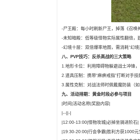
-尸王殿：每小时刷新尸王，掉落《召唤
-未知暗殿：低等级怪物实际属性翻倍，
-幻境十层：双倍爆率地图，需消耗“幻境
八、PVP技巧：反杀高战的三大策略
1.地形卡位：利用障碍物躲避战士冲锋
2.道具压制：携带“麻痹戒指”打断对手
3.属性克制：对战法师时佩戴魔防装（
九、活动排期：黄金时段必参与项目
|时间|活动名称|奖励内容|
|--||-|
|12:00-13:00|怪物攻城|必掉坐骑进阶石|
|19:30-20:00|行会争霸|胜利方获1000元