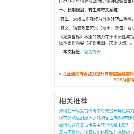
|22:00-23:00|跨服战场|兑换神级装备宝
十、长期规划：转生与符文系统
-转生：满级后消耗修为丹提升转生等级
-符文：镶嵌攻击符文（破甲、暴击）或
《龙腾世界》私服的魅力在于平衡性与
版本更新内容（如新地图、跨服联赛）
本文标签：
复古传奇
« 龙圣迷失传奇战力提升有哪些隐藏技巧
BOSS绉
相关推荐
如何在一级复古传奇中有效提升角色实
现在还能找到原汁原味的复古传奇游戏
如何快速在复古传奇中获得大量书页？
(
复古英雄合击传奇技能搭配如何突破战