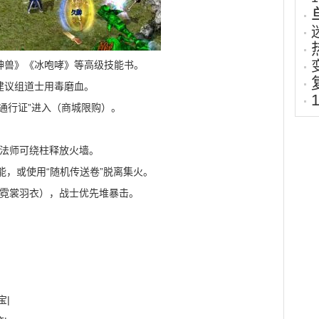
神兽》《冰咆哮》等高级技能书。
建议组道士用毒磨血。
通行证”进入（商城限购）。
，法师可绕柱释放火墙。
技能，或使用“随机传送卷”脱离集火。
如霓裳羽衣），战士优先堆暴击。
宝|