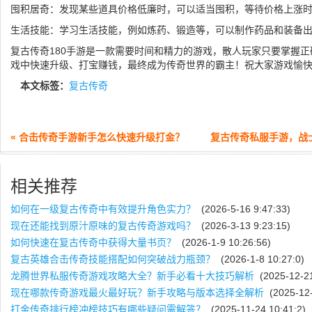
囤积居奇：发现某些道具价格低廉时，可以适当囤积，等待价格上涨
生活技能：学习生活技能，例如炼药、锻造等，可以制作药品和装备
复古传奇180手游是一款需要时间和精力的游戏，散人玩家只要掌握
戏中快速升级、打宝赚钱，最终成为传奇世界的霸主！祝大家游戏愉
本文标签：
复古传奇
« 合击传奇手游新手怎么快速升级打金？
复古传奇私服手游，战
相关推荐
如何在一级复古传奇中有效提升角色实力？
(2026-5-16 9:47:33)
现在还能找到原汁原味的复古传奇游戏吗？
(2026-3-13 9:23:15)
如何快速在复古传奇中获得大量书页？
(2026-1-9 10:26:56)
复古英雄合击传奇技能搭配如何突破战力瓶颈？
(2026-1-8 10:27:0)
龙腾世界私服传奇游戏攻略大全？新手必看十大技巧解析
(2025-12-21
现在哪款传奇游戏最火最好玩？新手攻略与版本选择全解析
(2025-12-
打金传奇排行榜冲榜技巧有哪些疑问需解答？
(2025-11-24 10:41:2)