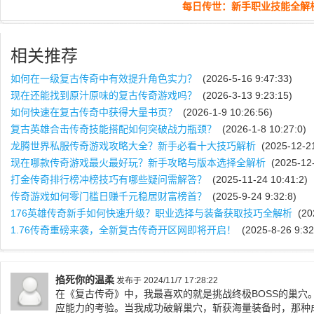
每日传世：新手职业技能全解
相关推荐
如何在一级复古传奇中有效提升角色实力？
(2026-5-16 9:47:33)
现在还能找到原汁原味的复古传奇游戏吗？
(2026-3-13 9:23:15)
如何快速在复古传奇中获得大量书页？
(2026-1-9 10:26:56)
复古英雄合击传奇技能搭配如何突破战力瓶颈？
(2026-1-8 10:27:0)
龙腾世界私服传奇游戏攻略大全？新手必看十大技巧解析
(2025-12-21
现在哪款传奇游戏最火最好玩？新手攻略与版本选择全解析
(2025-12-
打金传奇排行榜冲榜技巧有哪些疑问需解答？
(2025-11-24 10:41:2)
传奇游戏如何零门槛日赚千元稳居财富榜首？
(2025-9-24 9:32:8)
176英雄传奇新手如何快速升级？职业选择与装备获取技巧全解析
(202
1.76传奇重磅来袭，全新复古传奇开区网即将开启！
(2025-8-26 9:32
掐死你的温柔
发布于 2024/11/7 17:28:22
在《复古传奇》中，我最喜欢的就是挑战终极BOSS的巢穴
应能力的考验。当我成功破解巢穴，斩获海量装备时，那种