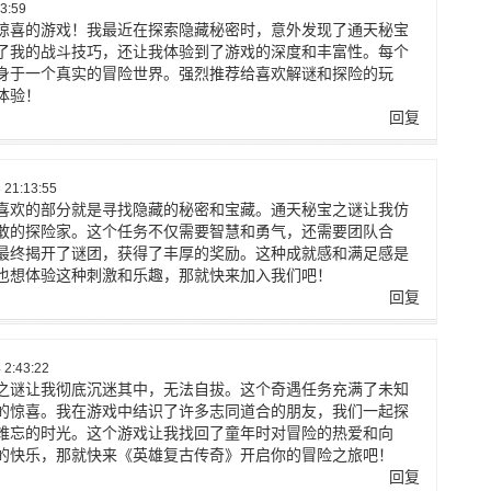
3:59
惊喜的游戏！我最近在探索隐藏秘密时，意外发现了通天秘宝
了我的战斗技巧，还让我体验到了游戏的深度和丰富性。每个
身于一个真实的冒险世界。强烈推荐给喜欢解谜和探险的玩
体验！
回复
21:13:55
喜欢的部分就是寻找隐藏的秘密和宝藏。通天秘宝之谜让我仿
敢的探险家。这个任务不仅需要智慧和勇气，还需要团队合
最终揭开了谜团，获得了丰厚的奖励。这种成就感和满足感是
也想体验这种刺激和乐趣，那就快来加入我们吧！
回复
2:43:22
之谜让我彻底沉迷其中，无法自拔。这个奇遇任务充满了未知
的惊喜。我在游戏中结识了许多志同道合的朋友，我们一起探
难忘的时光。这个游戏让我找回了童年时对冒险的热爱和向
的快乐，那就快来《英雄复古传奇》开启你的冒险之旅吧！
回复