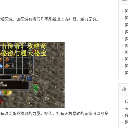
[
[
未知区域。该区域有极低几率刷新出上古神器，威力无穷。
[
[
[
[
[
[
[
[
拥有改变游戏格局的力量。据传，拥有天机卷轴的玩家可以号令