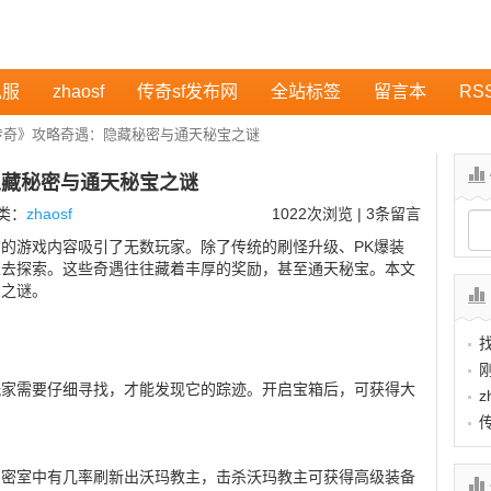
私服
zhaosf
传奇sf发布网
全站标签
留言本
RS
传奇》攻略奇遇：隐藏秘密与通天秘宝之谜
隐藏秘密与通天秘宝之谜
分类：
zhaosf
1022
次浏览 | 3条留言
的游戏内容吸引了无数玩家。除了传统的刷怪升级、PK爆装
家去探索。这些奇遇往往藏着丰厚的奖励，甚至通天秘宝。本文
宝之谜。
玩家需要仔细寻找，才能发现它的踪迹。开启宝箱后，可获得大
z
。密室中有几率刷新出沃玛教主，击杀沃玛教主可获得高级装备