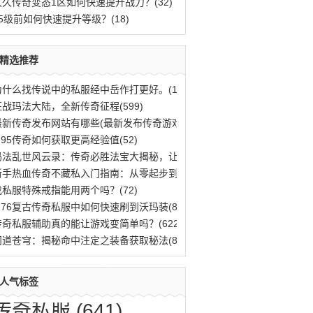
久久传奇变态1区如何快速提升战力？(32)
25级前如何快速提升等级？(18)
精选推荐
为什么找传说中的私服经中岳作打更好。(12)
征战玛法大陆，全新传奇征程(599)
最新传奇发布网站有哪些(最新发布传奇游戏(13)
.95传奇如何获取更高经验值(52)
玛法乱世风云录：传奇必胜法宝大揭秘，让你(505)
新手热血传奇不藏私入门指南：从零起步到傲(614)
找私服特殊戒指能用两个吗？(72)
1.76复古传奇私服中如何快速刷到沃玛装(890)
传奇私服辅助真的能让游戏变简单吗？(622)
问道苍穹：揭秘命中注定之装备获取秘法(845)
人气标签
传奇私服
(641)