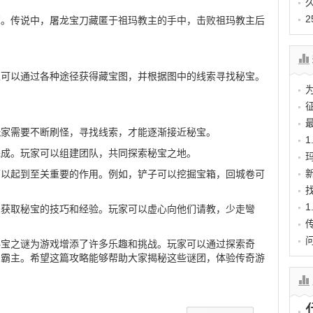
靡。传说中，屠龙宝刀藏匿于祖玛教主的手中，击败祖玛教主后
家可以通过各种途径获得藏宝图，并根据图中的线索寻找秘宝。
。
玩家需要不断刷怪，寻找线索，才能逐渐接近秘宝。
1
完成。玩家可以组建团队，共同探索秘宝之地。
可以起到至关重要的作用。例如，铲子可以挖掘宝箱，回城卷可
多获取秘宝的技巧和经验。玩家可以虚心向他们请教，少走彎
秘宝之谜为游戏增添了许多乐趣和挑战。玩家可以通过探索奇
的霸主。希望这篇攻略能够帮助大家揭秘这些谜团，体验传奇游