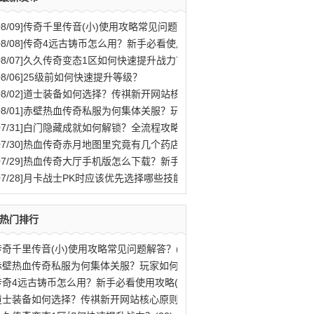
08/09]
传奇千里传音(小)使用攻略常见问题解答？
08/08]
传奇4远古铸币怎么用？新手必看使用攻略
08/07]
久久传奇变态1区如何快速提升战力？
08/06]
25级前如何快速提升等级？
08/02]
道士装备如何选择？传祺新开网站核心原则解析
08/01]
赤壁热血传奇私服为何集体关服？玩家如何应对？
07/31]
白门隐藏成就如何解锁？全流程攻略与秘密结局揭秘
07/30]
热血传奇赤月地图里究竟有几个药店位置？
07/29]
热血传奇大厅手机版怎么下载？新手快速入门攻略全解析？
07/28]
月卡战士PK时应该优先选择哪些技能？
热门排行
传奇千里传音(小)使用攻略常见问题解答？(81)
赤壁热血传奇私服为何集体关服？玩家如何应(77)
传奇4远古铸币怎么用？新手必看使用攻略(70)
道士装备如何选择？传祺新开网站核心原则解(40)