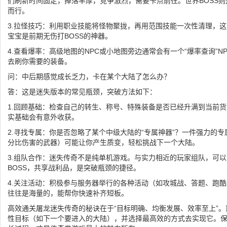
们刷新时间固定，掉落丰厚，竞争激烈，需要卡点前往。世界BOSS
而行。
3.拉怪技巧：利用职业技能将怪物聚拢，再用范围技能一次性清理，
宝宝是前期无伤打BOSS的神器。
4.查看爆率：高级地图的NPC或小地图旁边通常会有一个“爆率查询”
去刷你需要的装备。
问：中后期感觉成长乏力，卡在某个大陆了怎么办？
答：这是迷失版本的常见瓶颈，突破方法如下：
1.回顾基础：检查自己的转生、称号、特殊装备是否已经升满到当前
实基础会有意外收获。
2.寻找专属：你是否忽略了某个中级大陆的“专属神器”？一件强力的
分比伤害的武器）可能让你产生质变，轻松挑战下一个大陆。
3.组队合作：迷失传奇不是纯单机游戏。与实力相近的玩家组队，可
BOSS，共享战利品，是突破瓶颈的捷径。
4.关注活动：积极参与服务器举行的各种活动（如攻城战、答题、跑
往往是海量的，能帮你快速补齐短板。
高效通关屠龙迷失传奇的秘诀在于“目标明确、均衡发展、效率至上”
性目标（如下一个要进入的大陆），并选择最高效的方式去实现它。