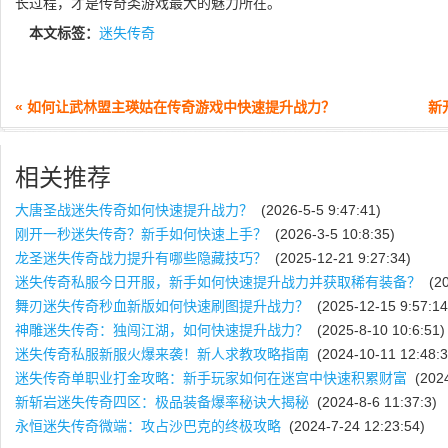
长过程，才是传奇类游戏最大的魅力所在。
本文标签：
迷失传奇
« 如何让武林盟主瑛姑在传奇游戏中快速提升战力？
新
相关推荐
大唐圣战迷失传奇如何快速提升战力？
(2026-5-5 9:47:41)
刚开一秒迷失传奇？新手如何快速上手？
(2026-3-5 10:8:35)
龙圣迷失传奇战力提升有哪些隐藏技巧？
(2025-12-21 9:27:34)
迷失传奇私服今日开服，新手如何快速提升战力并获取稀有装备？
(20
舞刃迷失传奇秒血新版如何快速刷图提升战力？
(2025-12-15 9:57:14
神雕迷失传奇：独闯江湖，如何快速提升战力？
(2025-8-10 10:6:51)
迷失传奇私服新服火爆来袭！新人求教攻略指南
(2024-10-11 12:48:3
迷失传奇单职业打金攻略：新手玩家如何在迷宫中快速积累财富
(2024
新斩岩迷失传奇四区：极品装备爆率秘诀大揭秘
(2024-8-6 11:37:3)
永恒迷失传奇微端：攻占沙巴克的终极攻略
(2024-7-24 12:23:54)