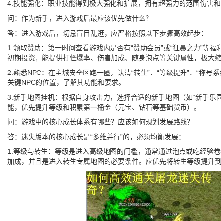
4.技能强化：职业技能得到极大强化和扩展，拥有超强力的范围伤害
问：作为新手，进入游戏后最应该优先做什么？
答：进入游戏后，切忌盲目乱逛，应严格按照以下步骤高效起步：
1.领取赞助：第一时间查看游戏内是否有“赞助会员”或“狂暴之力”等
初期投资，能提供打怪爆率、伤害加成、随身泡点等关键属性，极大
2.熟悉NPC：在主城安全区跑一圈，认清“转生”、“等级提升”、“称号系
关键NPC的位置，了解其功能和要求。
3.新手地图挂机：根据自身攻击力，选择合适的新手地图（如“新手乐园
能，优先提升等级和积累第一桶金（元宝、钻石等基础货币）。
问：游戏中的核心成长体系有哪些？应该如何规划发展路线？
答：迷失版本的核心成长是“多维并行”的，必须均衡发展：
1.等级与转生：等级是进入高级地图的门槛，通常通过泡点或吃经验卷
加成，并且是进入转生专属地图的必要条件。应优先将转生等级提升