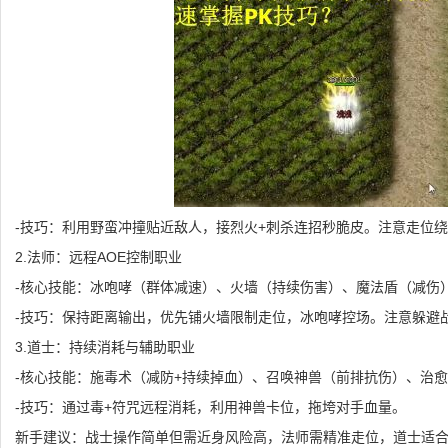
-技巧：利用野蛮冲撞贴近敌人，接烈火+刺杀连招秒脆皮。注意走位
2.法师：远程AOE控制职业
-核心技能：冰咆哮（群体减速）、火墙（持续伤害）、魔法盾（减伤
-技巧：保持距离输出，优先铺火墙限制走位，冰咆哮控场。注意躲避
3.道士：持续消耗与辅助职业
-核心技能：施毒术（减防+持续掉血）、召唤神兽（前排抗伤）、治
-技巧：通过毒+符咒远程消耗，利用神兽卡位，拖垮对手血量。
新手建议：战士操作简单但需近身风险高，法师需精准走位，道士适