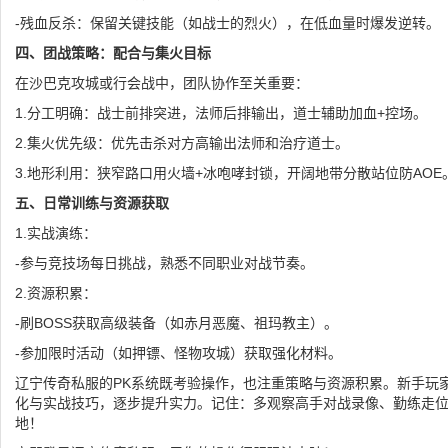
-残血反杀：保留关键技能（如战士的烈火），在低血量时爆发逆转。
四、团战策略：配合与集火目标
在沙巴克攻城或行会战中，团队协作至关重要：
1.分工明确：战士前排突进，法师后排输出，道士辅助加血+控场。
2.集火优先级：优先击杀对方高输出法师和治疗道士。
3.地形利用：狭窄路口用火墙+冰咆哮封锁，开阔地带分散站位防AOE
五、日常训练与资源获取
1.实战演练：
-参与竞技场每日挑战，熟悉不同职业对战节奏。
2.资源积累：
-刷BOSS获取高级装备（如赤月恶魔、祖玛教主）。
-参加限时活动（如押镖、怪物攻城）获取强化材料。
辽宁传奇私服的PK系统既考验操作，也注重策略与资源积累。新手玩
化与实战技巧，逐步提升实力。记住：多观察高手对战录像、勤练走位
地！