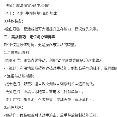
-法师：魔法伤害>命中>闪避
-道士：道术>生命恢复>毒伤加成
3.特殊装备：
-吸血项链、复活戒指可大幅提升生存能力，建议优先入手。
三、实战技巧：走位与心理博弈
PK不仅是数值对抗，更是操作与策略的较量。
1.走位核心原则：
-绕圈走位：避免直线移动，利用“Z”字形或绕圈贴近/远离敌人。
-卡视野：利用地图障碍物遮挡对手技能，例如石墓阵的柱子、祖玛阁
2.连招与技能衔接：
-战士连招：野蛮冲撞→烈火剑法→刺杀剑术→逐日剑法。
-法师连招：火墙→冰咆哮→雷电术（针对单体）。
-道士连招：施毒术→召唤神兽→灵魂火符（循环消耗）。
3.心理战术：
-假动作：假装撤退引诱对手追击，反手释放控制技能反打。