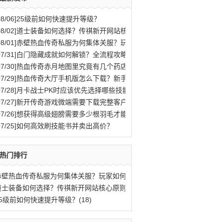
08/06]
25级前如何快速提升等级？
08/02]
道士装备如何选择？传祺新开网站核心原则解析
08/01]
赤壁热血传奇私服为何集体关服？玩家如何应对？
07/31]
白门隐藏成就如何解锁？全流程攻略与秘密结局揭秘
07/30]
热血传奇赤月地图里究竟有几个药店位置？
07/29]
热血传奇大厅手机版怎么下载？新手快速入门攻略全解析？
07/28]
月卡战士PK时应该优先选择哪些技能？
07/27]
新开传奇游戏微端需要下载完整客户端才能玩吗？
07/26]
想获得高级翅膀需要多少根羽毛才能合成？
07/25]
如何高效刷技能书并卖出高价？
热门排行
赤壁热血传奇私服为何集体关服？玩家如何应(77)
道士装备如何选择？传祺新开网站核心原则解(40)
25级前如何快速提升等级？(18)