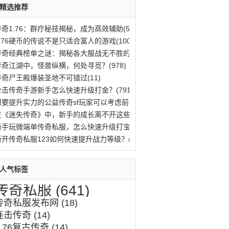
精选推荐
传奇1.76：群疗秘技揭秘，成为高效辅助(563)
1.76硬币的传说不是只适合富人的游戏(100)
传奇经典榜单之谜：揭秘各大服战无不胜的法(796)
传奇江湖中，怪兽纵横，何处寻觅？(978)
传奇尸王殿爆装圣地不可错过(11)
合击传奇手游新手怎么快速升级打金？(791)
想要提升实力的公益传奇sf玩家可以考虑前(10)
在《迷失传奇》中，新手的成长离不开这些(46)
新手玩微端单传奇私服，怎么快速升级打宝？(996)
新开传奇私服123如何快速提升战力等级？(485)
人气标签
传奇私服
(641)
传奇私服发布网
(18)
连击传奇
(14)
1.76复古传奇
(14)