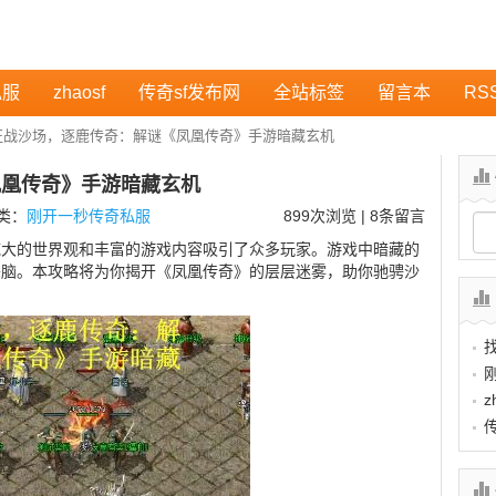
私服
zhaosf
传奇sf发布网
全站标签
留言本
RS
征战沙场，逐鹿传奇：解谜《凤凰传奇》手游暗藏玄机
凤凰传奇》手游暗藏玄机
分类：
刚开一秒传奇私服
899
次浏览 | 8条留言
庞大的世界观和丰富的游戏内容吸引了众多玩家。游戏中暗藏的
头脑。本攻略将为你揭开《凤凰传奇》的层层迷雾，助你驰骋沙
z