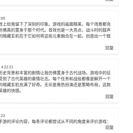
:00
效上给我留下了深刻的印象。游戏的画面精美，每个场景都充
仿佛真的置身于那个时代。音效也是一大亮点，战斗时的鼓声
的暗藏玄机在于它如何将这些元素融合在一起，创造出一个既
回复
4:22:21
历史背景和丰富的剧情让我仿佛置身于古代战场。游戏中的征
受到了古代英雄的豪情壮志。每个任务和战役都像是解开一个
的暗藏玄机充满了好奇。无论是角色扮演还是策略布局，这款
英雄的快感。
回复
:23
手游的评论内容，每条评论都尝试从不同的角度来评价游戏：
回复