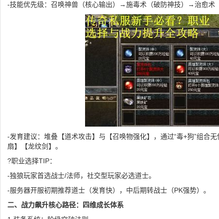
-技能优先级：召唤神兽（核心输出）→施毒术（破防神技）→治愈术
-发育建议：堆叠【道术攻击】与【召唤物强化】，通过“毒+狗”组合无
扇】【龙纹剑】。
?职业选择TIP：
-独狼玩家首选战士/法师，社交型玩家必选道士。
-服务器开服初期推荐道士（发育快），中后期转战士（PK强势）。
二、战力飙升核心路径：四维成长体系