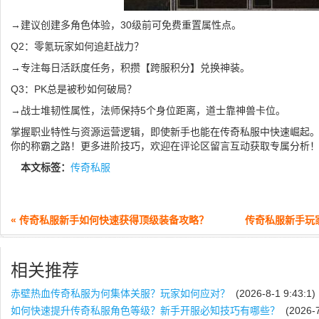
→建议创建多角色体验，30级前可免费重置属性点。
Q2：零氪玩家如何追赶战力？
→专注每日活跃度任务，积攒【跨服积分】兑换神装。
Q3：PK总是被秒如何破局？
→战士堆韧性属性，法师保持5个身位距离，道士靠神兽卡位。
掌握职业特性与资源运营逻辑，即使新手也能在传奇私服中快速崛起
你的称霸之路！更多进阶技巧，欢迎在评论区留言互动获取专属分析
本文标签：
传奇私服
« 传奇私服新手如何快速获得顶级装备攻略？
传奇私服新手玩
相关推荐
赤壁热血传奇私服为何集体关服？玩家如何应对？
(2026-8-1 9:43:1)
如何快速提升传奇私服角色等级？新手开服必知技巧有哪些？
(2026-7