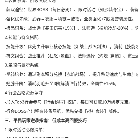
1.装备系统：阶级突破法则
-获取途径：世界BOSS（每日必刷）、限时活动（如沙城夺宝）、装
-强化优先级：武器→衣服→项链→戒指，全身强化+7触发套装属性。
-极品词条：战士选【暴击伤害+15%】、法师选【技能冷却-20%】、
2.技能与符文搭配
-技能升级：优先主升职业核心技能（如战士烈火剑法），消耗【技能
-符文组合：战士推荐【狂怒+吸血】、法师选择【灼烧+穿透】、道士
3.坐骑与翅膀系统
-坐骑培养：通过副本积分兑换【赤焰战马】，提升移动速度与生命加
-翅膀升阶：消耗羽毛升至3阶解锁飞行特效，全属性+15%。
4.行会战略资源争夺
-加入Top3行会参与【行会秘境】挖矿，每日可获取10万绑定元宝。
-行会BOSS产出稀有装备图纸，优先兑换【战神套装】部件。
三、平民玩家逆袭指南：低成本高回报技巧
1.限时活动必做清单：