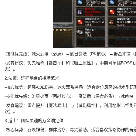
-技能优先级：烈火剑法（必满）→逐日剑法（PK核心）→野蛮冲撞（
-发育建议：优先堆叠【暴击率】和【吸血属性】，中期可单挑BOSS
天）。
2.法师：远程炮台的控场艺术
-核心优势：超强AOE伤害、冰火双系控场，适合走位风骚的战术型玩
-技能优先级：流星火雨（团战核心）→魔法盾（保命必备）→冰咆哮
-发育建议：重点提升【魔法暴击】与【减伤属性】，利用地形卡怪刷
饮】。
3.道士：团队灵魂的万金油定位
-核心优势：召唤神兽、群体治疗、毒咒辅助，适合喜欢策略协作的玩