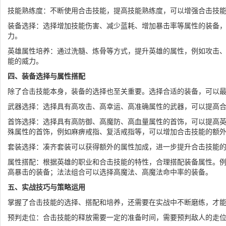
技能熟练度：不断使用合击技能，提高技能熟练度，可以增强合击技
装备选择：选择增加技能伤害、减少蓝耗、增加暴击率等属性的装备
力。
英雄属性培养：通过洗髓、炼骨等方式，提升英雄的属性，例如攻击
能的威力。
四、装备选择与属性搭配
除了合击技能本身，装备的选择也至关重要。选择合适的装备，可以
武器选择：选择具有高攻击、高幸运、高准确属性的武器，可以提高
首饰选择：选择具有高防御、高魔防、高血量属性的首饰，可以提高
殊属性的首饰，例如麻痹戒指、复活戒指等，可以增加合击技能的额
套装选择：凑齐套装可以获得额外的属性加成，进一步提升合击技能
属性搭配：根据英雄的职业和合击技能的特性，合理搭配装备属性。
高暴击的装备；法法组合可以选择高魔法、高魔法命中率的装备。
五、实战技巧与策略运用
掌握了合击技能的选择、搭配和培养，还需要在实战中不断磨练，才
预判走位：合击技能的释放需要一定的准备时间，需要预判敌人的走