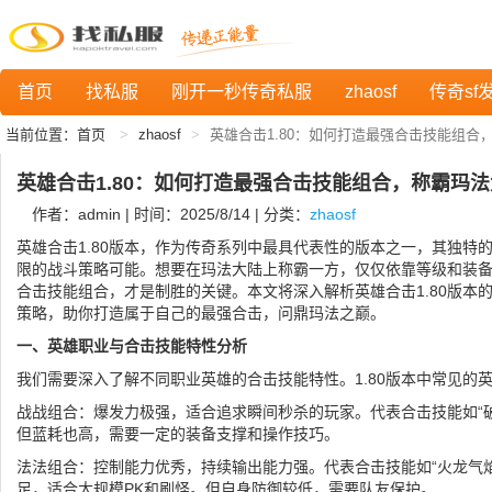
首页
找私服
刚开一秒传奇私服
zhaosf
传奇sf
当前位置：
首页
zhaosf
英雄合击1.80：如何打造最强合击技能组合
英雄合击1.80：如何打造最强合击技能组合，称霸玛
作者：admin | 时间：2025/8/14 | 分类：
zhaosf
英雄合击1.80版本，作为传奇系列中最具代表性的版本之一，其独特
限的战斗策略可能。想要在玛法大陆上称霸一方，仅仅依靠等级和装
合击技能组合，才是制胜的关键。本文将深入解析英雄合击1.80版本
策略，助你打造属于自己的最强合击，问鼎玛法之巅。
一、英雄职业与合击技能特性分析
我们需要深入了解不同职业英雄的合击技能特性。1.80版本中常见的
战战组合：爆发力极强，适合追求瞬间秒杀的玩家。代表合击技能如“破
但蓝耗也高，需要一定的装备支撑和操作技巧。
法法组合：控制能力优秀，持续输出能力强。代表合击技能如“火龙气焰
足，适合大规模PK和刷怪。但自身防御较低，需要队友保护。