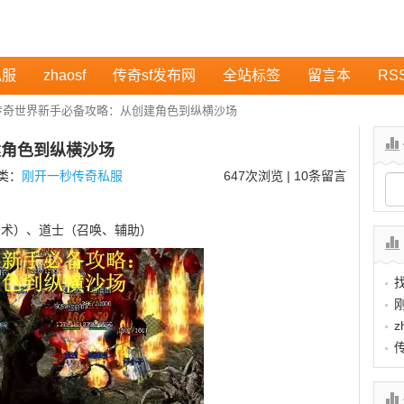
私服
zhaosf
传奇sf发布网
全站标签
留言本
RS
传奇世界新手必备攻略：从创建角色到纵横沙场
建角色到纵横沙场
分类：
刚开一秒传奇私服
647
次浏览 | 10条留言
法术）、道士（召唤、辅助）
z