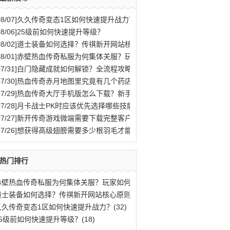
08/07]
久久传奇变态1区如何快速提升战力？
08/06]
25级前如何快速提升等级？
08/02]
道士装备如何选择？传祺新开网站核心原则解析
08/01]
赤壁热血传奇私服为何集体关服？玩家如何应对？
07/31]
白门隐藏成就如何解锁？全流程攻略与秘密结局揭秘
07/30]
热血传奇赤月地图里究竟有几个药店位置？
07/29]
热血传奇大厅手机版怎么下载？新手快速入门攻略全解析？
07/28]
月卡战士PK时应该优先选择哪些技能？
07/27]
新开传奇游戏微端需要下载完整客户端才能玩吗？
07/26]
想获得高级翅膀需要多少根羽毛才能合成？
热门排行
赤壁热血传奇私服为何集体关服？玩家如何应(77)
道士装备如何选择？传祺新开网站核心原则解(40)
久久传奇变态1区如何快速提升战力？(32)
25级前如何快速提升等级？(18)