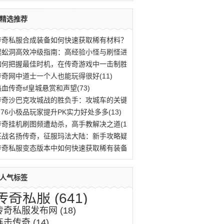
精选推荐
传奇私服合成装备如何快速获取稀有材料？(776)
蜈蚣洞高效冲级指南：高经验小怪与刷怪进阶(669)
如何把握最佳时机，在传奇游戏中一击制胜？(583)
传奇网中道士一个人也能玩得很好(11)
热血传奇sf皇城悬赏和声望(73)
传奇沙巴克攻城战的胜负手：攻城车的关键作(620)
1.76小极品玩家提升PK实力好处多多(13)
传奇挂机刷图频遭劫杀，高手教解决之道(11)
征战名扬传奇，征服玛法大陆：新手攻略疑难(518)
传奇私服变态版本中如何快速获取稀有装备与(759)
人气标签
传奇私服
(641)
传奇私服发布网
(18)
连击传奇
(14)