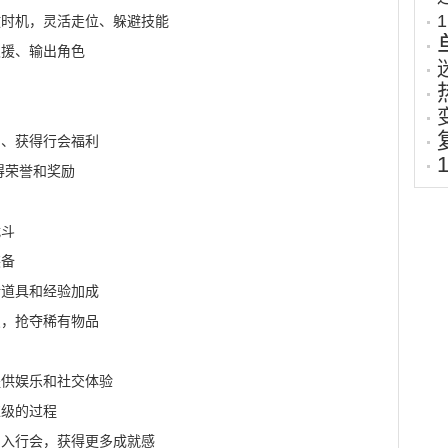
放时机，灵活走位、躲避技能
支援、输出角色
易
圈、获得行会福利
得荣誉和奖励
战斗
装备
稀道具和经验加成
点，抢夺稀有物品
提供娱乐和社交体验
练级的过程
加入行会，获得更多成就感