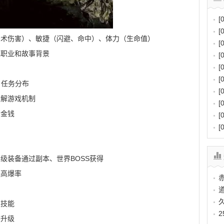
[
[
法术伤害）、敏捷（闪避、命中）、体力（生命值）
[
色职业和故事背景
[
[
[
、任务分布
[
了解游戏机制
[
和金钱
[
[
级装备通过副本、世界BOSS获得
提高爆率
业技能
书升级