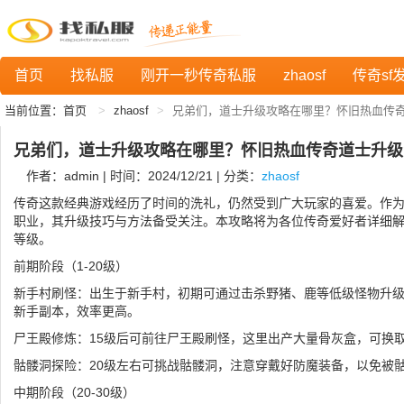
首页
找私服
刚开一秒传奇私服
zhaosf
传奇sf
当前位置：
首页
zhaosf
兄弟们，道士升级攻略在哪里？怀旧热血传
兄弟们，道士升级攻略在哪里？怀旧热血传奇道士升级
作者：admin | 时间：2024/12/21 | 分类：
zhaosf
传奇这款经典游戏经历了时间的洗礼，仍然受到广大玩家的喜爱。作
职业，其升级技巧与方法备受关注。本攻略将为各位传奇爱好者详细
等级。
前期阶段（1-20级）
新手村刷怪：出生于新手村，初期可通过击杀野猪、鹿等低级怪物升
新手副本，效率更高。
尸王殿修炼：15级后可前往尸王殿刷怪，这里出产大量骨灰盒，可换
骷髅洞探险：20级左右可挑战骷髅洞，注意穿戴好防魔装备，以免被
中期阶段（20-30级）