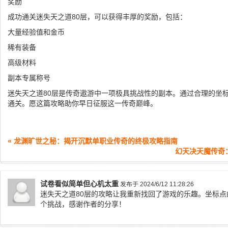
奖励
成功通关迷失天之道80层，可以获得丰厚的奖励，包括：
大量经验值和金币
稀有装备
高级材料
副本专属称号
迷失天之道80层是传奇遨游中一项极具挑战性的副本。通过合理的坐
通关。愿这篇攻略助你早日征服这一传奇巅峰。
« 龙渊旷世之秘：揭开沉默单职业传奇的终极攻略指南
幻天决天魔传奇
试卷看似简单但心机太重
发布于 2024/6/12 11:28:26
迷失天之道80层的攻略让我重新找回了游戏的乐趣。坐标
个挑战，感谢作者的分享！