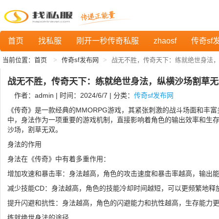
首页
找私服
刚开一秒传奇私服
zhaosf
传奇sf
当前位置：
首页
传奇sf发布网
战无不胜，传奇天下：练就绝世身法
战无不胜，传奇天下：练就绝世身法，纵横沙场割草无
作者：admin | 时间：2024/6/7 | 分类：
传奇sf发布网
《传奇》是一款经典的MMORPG游戏，其紧张刺激的战斗场面和丰
中，身法作为一项重要的游戏机制，直接影响着角色的输出效率和生
沙场，割草无双。
身法的作用
身法在《传奇》中有着多重作用：
增加攻速和暴击率：身法越高，角色的攻击速度和暴击率越高，输出
减少技能CD：身法越高，角色的技能冷却时间越短，可以更频繁地释
提升闪避和抗性：身法越高，角色的闪避能力和抗性越高，生存能力
练就绝世身法的途径