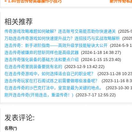
« 1.80合击传奇英雄操作小技巧
新开传奇私
相关推荐
传奇游戏攻略难题如何破解？连击账号交易能否助你快速通关
(2025-9
万劫连击传奇游戏如何快速提升战力？连招技巧与实战攻略解析
(2025
连击传奇：新手进阶指南——高效升级学技能秘诀大公开
(2024-5-9 1
连击传奇被嫌弃的怒斩同样也是高级武器
(2024-1-18 14:38:27)
连击传奇强化装备的基础方法和要点介绍
(2024-1-15 15:23:40)
在连击传奇里挑装备要挑有名的
(2023-12-9 13:42:22)
在连击传奇游戏中，如何选择适合自己的职业呢？
(2023-11-28 10:23
连击传奇玩家在打石阁试炼之前需要做哪些准备呢？
(2023-11-16 8:3
在连击传奇的沙巴克打法中，皇宫是最为关键的地点。
(2023-10-30 1
刚开连击传奇(开局连击，重温传奇！)
(2023-7-17 12:55:22)
发表评论:
名称(*)