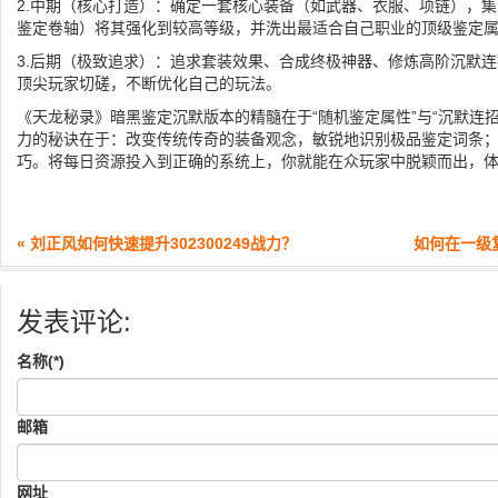
2.中期（核心打造）：确定一套核心装备（如武器、衣服、项链），
鉴定卷轴）将其强化到较高等级，并洗出最适合自己职业的顶级鉴定
3.后期（极致追求）：追求套装效果、合成终极神器、修炼高阶沉默
顶尖玩家切磋，不断优化自己的玩法。
《天龙秘录》暗黑鉴定沉默版本的精髓在于“随机鉴定属性”与“沉默连
力的秘诀在于：改变传统传奇的装备观念，敏锐地识别极品鉴定词条
巧。将每日资源投入到正确的系统上，你就能在众玩家中脱颖而出，
« 刘正风如何快速提升302300249战力？
如何在一级
发表评论:
名称(*)
邮箱
网址