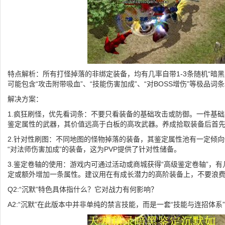
特点解析：所有打怪掉落的非绑定装备，均有几率自带1-3条随机“暗
可能包含“攻击附带吸血”、“技能伤害加成”、“对BOSS增伤”等极品词
解决方案：
1.疯狂刷怪，优先看词条：不要只看装备的基础攻击或防御。一件基础属
鉴定属性的武器，其价值远高于白板的高攻武器。养成拾取装备后首
2.针对性刷图：不同地图的怪物掉落的装备，其鉴定属性池有一定倾
“对法师伤害加成”的装备，这为PVP提供了针对性储备。
3.鉴定卷轴的使用：游戏内可通过活动或商城获得“高级鉴定卷轴”，
定或额外增加一条属性。建议用在有成长潜力的高阶装备上，不要浪
Q2:“沉默”特色具体指什么？它对战力有何影响？
A2:“沉默”在此版本中并非单纯的禁言技能，而是一套“技能与连招体系