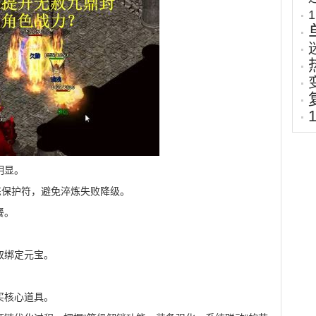
明显。
炼保护符，避免淬炼失败降级。
餐。
取绑定元宝。
。
买核心道具。