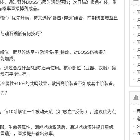
套装，通过野外BOSS与限时活动获取；次日瞄准橙色神装，重
S有概率直接掉落成品。
[
禅斩”）优先升满，符文选择“暴击+穿透”组合，前期伤害增益显
[
[
炼与魂石镶嵌有何技巧？
[
[
[
部位。武器淬炼至+7激活“破甲”特效，对BOSS伤害提升
[
技能加成。
[
嵌，通过合成升至5级魂石再使用。核心部位（武器、衣服）镶
[
御魂石平衡生存。
[
激活全属性+15%的共鸣效果，散搭高阶装备不如成套中阶装备。
战力？
，每10阶解锁一个被动天赋（如“吸血”“反伤”），建议优先点
防御、生命等属性，消耗鼎魂激活后，通过鼎魂灌注提升星级。
（雷鼎），直接提升输出效率。