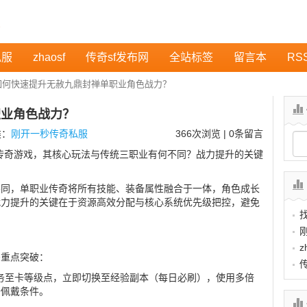
私服
zhaosf
传奇sf发布网
全站标签
留言本
RS
如何快速提升无赦九鼎封禅单职业角色战力？
职业角色战力？
类：
刚开一秒传奇私服
366
次浏览 | 0条留言
传奇游戏，其核心玩法与传统三职业有何不同？战力提升的关键
不同，单职业传奇将所有技能、装备属性融合于一体，角色成长
战力提升的关键在于资源高效分配与核心系统优先级把控，避免
？
z
需重点突破：
任务至卡等级点，立即切换至经验副本（每日必刷），使用多倍
备佩戴条件。