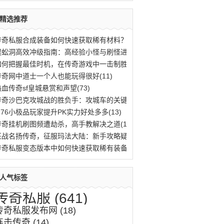
精选推荐
传奇私服合成装备如何快速获取稀有材料？(776)
蜈蚣洞高效冲级指南：高经验小怪与刷怪进阶(669)
如何把握最佳时机，在传奇游戏中一击制胜？(583)
传奇网中道士一个人也能玩得很好(11)
热血传奇sf皇城悬赏和声望(73)
传奇沙巴克攻城战的胜负手：攻城车的关键作(620)
1.76小极品玩家提升PK实力好处多多(13)
传奇挂机刷图频遭劫杀，高手教解决之道(11)
征战名扬传奇，征服玛法大陆：新手攻略疑难(518)
传奇私服变态版本中如何快速获取稀有装备与(759)
人气标签
传奇私服
(641)
传奇私服发布网
(18)
连击传奇
(14)