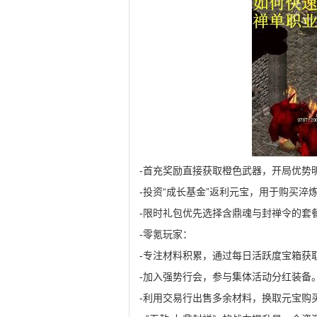
-首充奖励直接获取橙色武器，开局优势
-投资“成长基金”返利元宝，用于购买淬
-限时礼包优先选择含鼎魂与封禅令的套
-零氪玩家：
-专注材料积累，通过每日活跃度宝箱获
-加入强势行会，参与集体活动分红装备
-利用交易行出售多余材料，换取元宝购