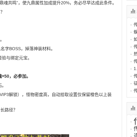
“鼎魂共鸣”，使九鼎属性加成提升20%，务必尽早达成此条件。
高？
符。
色名字BOSS，掉落神装材料。
经验与绑定元宝。
×50，必参加。
石。
VIP3解锁），怪物密度高，自动拾取设置仅保留橙色以上装
成长路径？