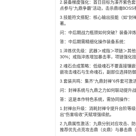
2.装备梯度强化：首日目标为凑齐紫色
点参与“九鼎争霸”活动，击杀鼎魂BOS
3.技能符文搭配：核心输出技能（如“封
著。
问：中后期战力瓶颈如何突破？装备淬
答：中后期需精细化操作装备系统：
1.淬炼优先级：武器＞戒指＞项链＞其他
30%；戒指淬炼增加暴击率，项链强化
2.魂石合成策略：低级魂石不要直接镶
嵌攻击魂石与生命魂石，副部位选择防
3.套装共鸣：集齐“九鼎封禅”6件套可
问：封禅系统与九鼎之力如何联动提升
答：这是本作特色系统，需协同操作：
1.封禅台升级：消耗封禅令提升台阶等级
出“伤害吸收”天赋增强续航。
2.九鼎属性激活：九鼎分别对应攻击、
推荐优先点亮攻击鼎（炎鼎）与暴击鼎