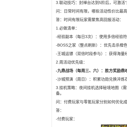
3.联动技巧：封禅台达到5阶后，可激活
问：日常时间有限，哪些活动性价比最
答：时间有限玩家需聚焦高回报活动：
1.必做清单：
-经验副本（每日3次）：使用多倍经验
-BOSS之家（整点刷新）：优先击杀橙
-王城运镖（双倍时段参与）：获得海量
2.周活动优先级：
-九鼎战场（每周三、六）：胜方奖励鼎魂
-沙城预演（周日）：积累功勋兑换淬炼
3.挂机策略：夜间挂机选择秘境地图（需
备。
问：付费玩家与零氪玩家分别如何优化
答：
-付费玩家：