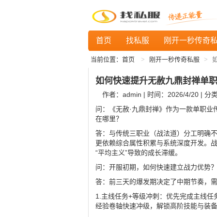
首页
找私服
刚开一秒传奇
当前位置：
首页
刚开一秒传奇私服
如何快速提升无赦九鼎封禅单
作者：admin | 时间：2026/4/20 | 分
问：《无赦·九鼎封禅》作为一款单职业
在哪里？
答：与传统三职业（战法道）分工明确
更依赖综合属性积累与系统深度开发。
“平均主义”导致的成长滞缓。
问：开服初期，如何快速建立战力优势
答：前三天的爆发期决定了中期节奏，
1.主线任务+等级冲刺：优先完成主线
经验卷轴快速冲级，解锁高阶技能与装