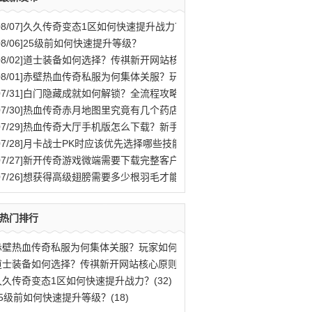
08/07]
久久传奇变态1区如何快速提升战力？
08/06]
25级前如何快速提升等级？
08/02]
道士装备如何选择？传祺新开网站核心原则解析
08/01]
赤壁热血传奇私服为何集体关服？玩家如何应对？
07/31]
白门隐藏成就如何解锁？全流程攻略与秘密结局揭秘
07/30]
热血传奇赤月地图里究竟有几个药店位置？
07/29]
热血传奇大厅手机版怎么下载？新手快速入门攻略全解析？
07/28]
月卡战士PK时应该优先选择哪些技能？
07/27]
新开传奇游戏微端需要下载完整客户端才能玩吗？
07/26]
想获得高级翅膀需要多少根羽毛才能合成？
热门排行
赤壁热血传奇私服为何集体关服？玩家如何应(77)
道士装备如何选择？传祺新开网站核心原则解(40)
久久传奇变态1区如何快速提升战力？(32)
25级前如何快速提升等级？(18)