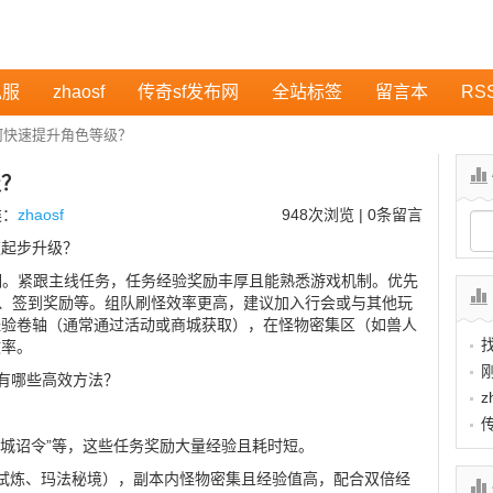
私服
zhaosf
传奇sf发布网
全站标签
留言本
RS
何快速提升角色等级？
级？
类：
zhaosf
948
次浏览 | 0条留言
速起步升级？
金期。紧跟主线任务，任务经验奖励丰厚且能熟悉游戏机制。优先
本、签到奖励等。组队刷怪效率更高，建议加入行会或与其他玩
经验卷轴（通常通过活动或商城获取），在怪物密集区（如兽人
效率。
，有哪些高效方法？
z
：
“王城诏令”等，这些任务奖励大量经验且耗时短。
石阁试炼、玛法秘境），副本内怪物密集且经验值高，配合双倍经