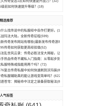
久久传奇变态1区如何快速提升战力？(32)
25级前如何快速提升等级？(18)
精选推荐
为什么找传说中的私服经中岳作打更好。(12)
征战玛法大陆，全新传奇征程(599)
最新传奇发布网站有哪些(最新发布传奇游戏(13)
.95传奇如何获取更高经验值(52)
玛法乱世风云录：传奇必胜法宝大揭秘，让你(505)
新手热血传奇不藏私入门指南：从零起步到傲(614)
找私服特殊戒指能用两个吗？(72)
1.76复古传奇私服中如何快速刷到沃玛装(890)
传奇私服辅助真的能让游戏变简单吗？(622)
问道苍穹：揭秘命中注定之装备获取秘法(845)
人气标签
传奇私服
(641)