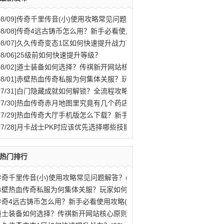
08/09]
传奇千里传音(小)使用攻略常见问题解答？
08/08]
传奇4远古铸币怎么用？新手必看使用攻略
08/07]
久久传奇变态1区如何快速提升战力？
08/06]
25级前如何快速提升等级？
08/02]
道士装备如何选择？传祺新开网站核心原则解析
08/01]
赤壁热血传奇私服为何集体关服？玩家如何应对？
07/31]
白门隐藏成就如何解锁？全流程攻略与秘密结局揭秘
07/30]
热血传奇赤月地图里究竟有几个药店位置？
07/29]
热血传奇大厅手机版怎么下载？新手快速入门攻略全解析？
07/28]
月卡战士PK时应该优先选择哪些技能？
热门排行
传奇千里传音(小)使用攻略常见问题解答？(81)
赤壁热血传奇私服为何集体关服？玩家如何应(77)
传奇4远古铸币怎么用？新手必看使用攻略(70)
道士装备如何选择？传祺新开网站核心原则解(40)