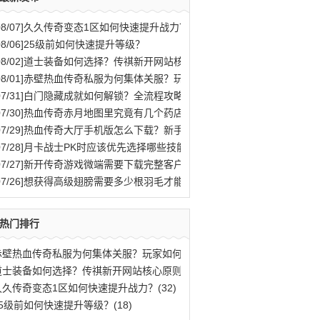
08/07]
久久传奇变态1区如何快速提升战力？
08/06]
25级前如何快速提升等级？
08/02]
道士装备如何选择？传祺新开网站核心原则解析
08/01]
赤壁热血传奇私服为何集体关服？玩家如何应对？
07/31]
白门隐藏成就如何解锁？全流程攻略与秘密结局揭秘
07/30]
热血传奇赤月地图里究竟有几个药店位置？
07/29]
热血传奇大厅手机版怎么下载？新手快速入门攻略全解析？
07/28]
月卡战士PK时应该优先选择哪些技能？
07/27]
新开传奇游戏微端需要下载完整客户端才能玩吗？
07/26]
想获得高级翅膀需要多少根羽毛才能合成？
热门排行
赤壁热血传奇私服为何集体关服？玩家如何应(77)
道士装备如何选择？传祺新开网站核心原则解(40)
久久传奇变态1区如何快速提升战力？(32)
25级前如何快速提升等级？(18)