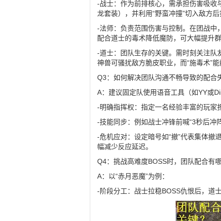
-战士：作为前排核心，需承担伤害吸收
龙套装），并利用“野蛮冲撞”切入敌方
-法师：负责范围伤害与控制。在团战中，
配合道士的毒术降低魔防，可大幅提升
-道士：团队生存的关键。需时刻关注队友
神兽可骚扰敌方脆皮职业，而“施毒术”能
Q3：如何解决团队沟通不畅导致的配合
A：建议固定队使用语音工具（如YY或Di
-明确指挥权：指定一名经验丰富的玩家
-技能同步：例如战士冲锋前喊“3秒后冲
-危机应对：设定暗号如“撤”代表集体撤
幅减少反应延迟。
Q4：挑战高难度BOSS时，团队配合有
A：以“赤月恶魔”为例：
-阶段分工：战士拉稳BOSS仇恨后，