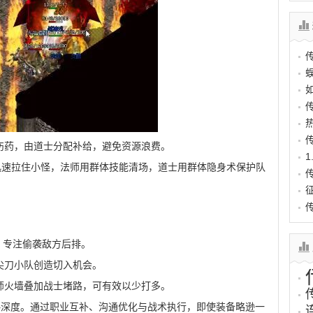
伤药，由道士分配补给，避免资源浪费。
士迅速拉住小怪，法师用群体技能清场，道士用群体隐身术保护队
），专注偷袭敌方后排。
尖刀小队创造切入机会。
师火墙叠加战士堵路，可有效以少打多。
略深度。通过职业互补、沟通优化与战术执行，即使装备略逊一