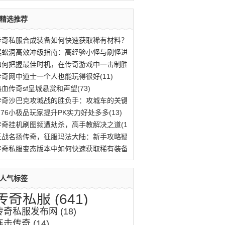
精选推荐
传奇私服合成装备如何快速获取稀有材料？(776)
蜈蚣洞高效冲级指南：高经验小怪与刷怪进阶(669)
如何把握最佳时机，在传奇游戏中一击制胜？(583)
传奇网中道士一个人也能玩得很好(11)
热血传奇sf皇城悬赏和声望(73)
传奇沙巴克攻城战的胜负手：攻城车的关键作(620)
1.76小极品玩家提升PK实力好处多多(13)
传奇挂机刷图频遭劫杀，高手教解决之道(11)
征战名扬传奇，征服玛法大陆：新手攻略疑难(518)
传奇私服变态版本中如何快速获取稀有装备与(759)
人气标签
传奇私服
(641)
传奇私服发布网
(18)
连击传奇
(14)