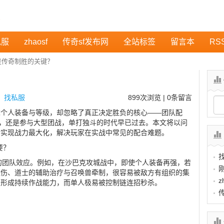
私服
zhaosf
传奇sf发布网
全站标签
留言本
RS
是传奇制胜的关键？
？
：
找私服
899
次浏览 | 0条留言
求个人装备与等级，却忽略了真正决定胜负的核心——团队配
S，还是参与大型团战，单打独斗的时代早已过去。本文将以问
合实现战力最大化，解决玩家在实战中常见的配合难题。
要？
2”的团队效应。例如，在沙巴克攻城战中，即使个人装备再强，若
扛伤、道士的辅助治疗与召唤兽牵制，很容易被敌方有组织的集
z
，形成持续作战能力，而单人极易被控制链连招秒杀。
？