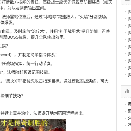
与打断敌方技能的责任。高级战士应优先佩戴高防御装备（如天
后排，为队友创造输出空间。
[
法师需站位靠后，通过“冰咆哮”减速敌人，“火墙”分割战场。
[
群体爆发。
[
血量，及时施放“治疗术”，并用“神圣战甲术”提升防御。召唤
[
削弱BOSS抗性，提升全队输出效率。
[
失误？
[
[
scord），并制定简单指令体系：
[
担任战场指挥，统一行动节奏。
[
阵”，法师随即预读范围技能。
[
退，“集火X号”指优先攻击指定目标。通过模拟实战演练，可大
哪些细节技巧？
道士持续上毒并治疗，法师避开地刺范围远程输出。