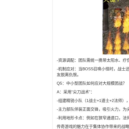
-资源调配：团队需统一携带太阳水、疗
-机制应对：当BOSS召唤小怪时，战
友脱离仇恨。
Q5：中小型团队如何应对大规模团战？
A：采用“尖刀战术”：
-组建精锐小队（1战士+1道士+2法师
-主力部队佯装正面交锋，吸引火力，为
-利用地形卡点：例如在狭窄通道口，法
传奇游戏的魅力在于集体协作带来的战