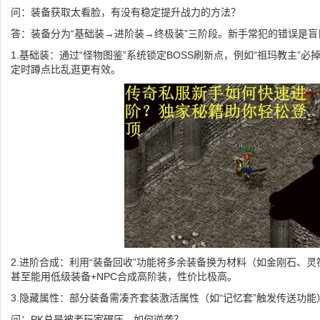
问：装备获取太看脸，有没有稳定提升战力的方法？
答：装备分为“基础装→进阶装→终极装”三阶段。新手常犯的错误是
1.基础装：通过“怪物图鉴”系统锁定BOSS刷新点，例如“祖玛教主”必
定时蹲点比乱逛更有效。
2.进阶合成：利用“装备回收”功能将多余装备换为材料（如金刚石、
甚至能用低级装备+NPC合成高阶装，性价比极高。
3.隐藏属性：部分装备需凑齐套装激活属性（如“记忆套”触发传送功
问：PK总是被老玩家碾压，如何逆袭？