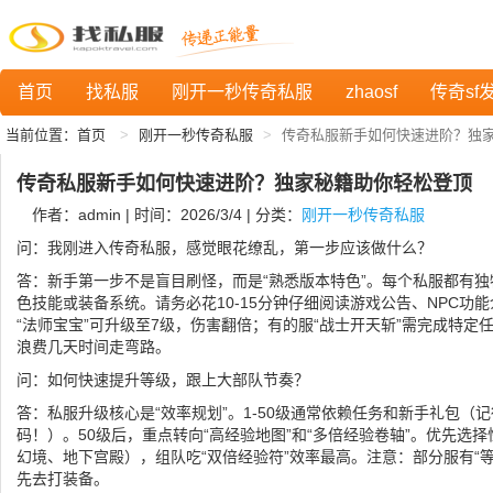
首页
找私服
刚开一秒传奇私服
zhaosf
传奇sf
当前位置：
首页
刚开一秒传奇私服
传奇私服新手如何快速进阶？独
传奇私服新手如何快速进阶？独家秘籍助你轻松登顶
作者：admin | 时间：2026/3/4 | 分类：
刚开一秒传奇私服
问：我刚进入传奇私服，感觉眼花缭乱，第一步应该做什么？
答：新手第一步不是盲目刷怪，而是“熟悉版本特色”。每个私服都有
色技能或装备系统。请务必花10-15分钟仔细阅读游戏公告、NPC功
“法师宝宝”可升级至7级，伤害翻倍；有的服“战士开天斩”需完成特
浪费几天时间走弯路。
问：如何快速提升等级，跟上大部队节奏？
答：私服升级核心是“效率规划”。1-50级通常依赖任务和新手礼包（
码！）。50级后，重点转向“高经验地图”和“多倍经验卷轴”。优先选
幻境、地下宫殿），组队吃“双倍经验符”效率最高。注意：部分服有“
先去打装备。