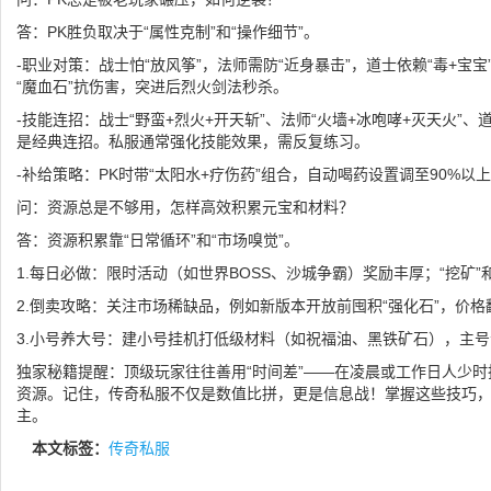
答：PK胜负取决于“属性克制”和“操作细节”。
-职业对策：战士怕“放风筝”，法师需防“近身暴击”，道士依赖“毒+宝
“魔血石”抗伤害，突进后烈火剑法秒杀。
-技能连招：战士“野蛮+烈火+开天斩”、法师“火墙+冰咆哮+灭天火”、
是经典连招。私服通常强化技能效果，需反复练习。
-补给策略：PK时带“太阳水+疗伤药”组合，自动喝药设置调至90%以
问：资源总是不够用，怎样高效积累元宝和材料？
答：资源积累靠“日常循环”和“市场嗅觉”。
1.每日必做：限时活动（如世界BOSS、沙城争霸）奖励丰厚；“挖矿”
2.倒卖攻略：关注市场稀缺品，例如新版本开放前囤积“强化石”，价
3.小号养大号：建小号挂机打低级材料（如祝福油、黑铁矿石），主
独家秘籍提醒：顶级玩家往往善用“时间差”——在凌晨或工作日人少时
资源。记住，传奇私服不仅是数值比拼，更是信息战！掌握这些技巧
主。
本文标签：
传奇私服