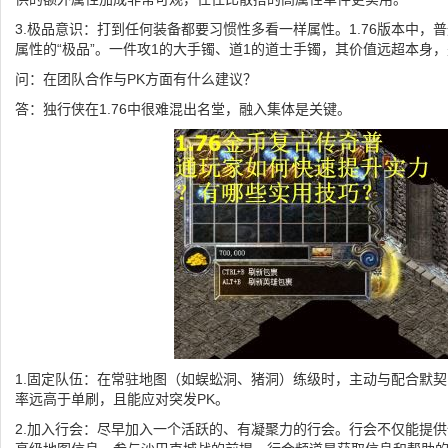
3.极品意识：打到任何装备都要习惯性多看一样属性。1.76版本中，
属性的“极品”。一件攻1的大手镯、道1的道士手镯，其价值远超本身
问：在团队合作与PK方面有什么建议？
答：独行侠在1.76中很难混出名堂，融入集体是关键。
1.固定队伍：在常驻地图（如蜈蚣洞、猪洞）练级时，主动与配合默
率远高于单刷，且能应对突发PK。
2.加入行会：尽早加入一个活跃的、有凝聚力的行会。行会不仅能提