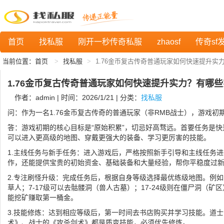
首页
找私服
刚开一秒传奇私服
zhaosf
传奇sf
当前位置：
首页
找私服
1.76金币复古传奇普通玩家如何快速提升实
1.76金币复古传奇普通玩家如何快速提升实力？有哪
作者：admin | 时间：2026/1/21 | 分类：
找私服
问：作为一名1.76金币复古传奇的普通玩家（非RMB战士），游戏初
答：游戏初期的核心目标是“原始积累”，切忌好高骛远。首要任务是
可以进入更高级的地图、穿戴更强大的装备、学习更厉害的技能。
1.主线任务与新手任务：进入游戏后，严格按照新手引导和主线任务
作，还能提供宝贵的初始资金、基础装备和大量经验，帮你平稳度过
2.专注刷怪升级：完成任务后，根据自身等级选择最优练级地图。例如
草人；7-17级可以去骷髅洞（兽人古墓）；17-24级则在僵尸洞（
能挖矿赚取第一桶金。
3.技能修炼：达到相应等级后，第一时间去书店购买并学习技能。道
术》、战士的《攻杀剑术》都是质变技能，必须优先修炼。