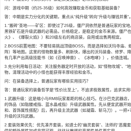
问：游戏中期（约25-35级）如何高效赚取金币和获取基础装备？
答：中期是实力分化的关键期，重点从“纯升级”转向“升级与赚钱并重”
1.“搬砖”圣地——矿区：即使过了25级，僵尸洞依然是普通玩家的宝
黑铁矿石是升级武器的必需品，价格稳定，是稳定的金币来源。僵尸
火》、《爆裂火焰》）和20级左右的商店装，自用或出售两相宜。
2.BOSS前置地图：不要轻易挑战顶级BOSS，而是选择如沃玛寺庙
阵）等地图。这里的怪物数量多、刷新快，爆出的沃玛装备、修罗、
有几率产出高级技能书（如《召唤神兽》、《冰咆哮》），价值连城
3.充分利用每日活动：关注服务器定时开放的活动，如“怪物攻城”、“
物，清理活动中的小怪也能获得丰厚经验和金币。
问：在装备选择上，普通玩家有哪些实用技巧？
答：普通玩家的装备哲学是“性价比至上”，不追求极致属性，追求实用
1.武器升级：这是缩小与RMB玩家差距的核心技巧。在沙巴克武器店
的饰品（如骷髅戒指、蓝水晶戒指）升级武器属性。先从便宜武器开
和、首饰属性搭配）后，再升级主流武器（如凝霜、斩马刀）。一把+
升级的沃玛武器。
2.套装效果优先：优先凑齐套装，如道士的“幽灵套装”、法师的“恶魔套
供的额外属性加成非常可观，往往比散搭的高属性单件更实用。