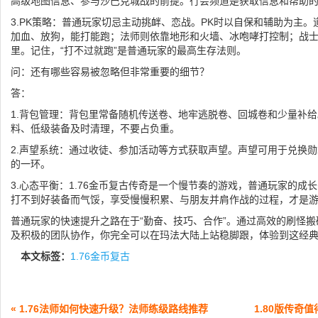
高级地图信息、参与沙巴克城战的前提。行会频道是获取信息和帮助
3.PK策略：普通玩家切忌主动挑衅、恋战。PK时以自保和辅助为主。
加血、放狗，能打能跑；法师则依靠地形和火墙、冰咆哮打控制；战
里。记住，“打不过就跑”是普通玩家的最高生存法则。
问：还有哪些容易被忽略但非常重要的细节？
答：
1.背包管理：背包里常备随机传送卷、地牢逃脱卷、回城卷和少量补
料、低级装备及时清理，不要占负重。
2.声望系统：通过收徒、参加活动等方式获取声望。声望可用于兑换
的一环。
3.心态平衡：1.76金币复古传奇是一个慢节奏的游戏，普通玩家的成
打不到好装备而气馁，享受慢慢积累、与朋友并肩作战的过程，才是
普通玩家的快速提升之路在于“勤奋、技巧、合作”。通过高效的刷怪
及积极的团队协作，你完全可以在玛法大陆上站稳脚跟，体验到这经
本文标签：
1.76金币复古
« 1.76法师如何快速升级？法师练级路线推荐
1.80版传奇