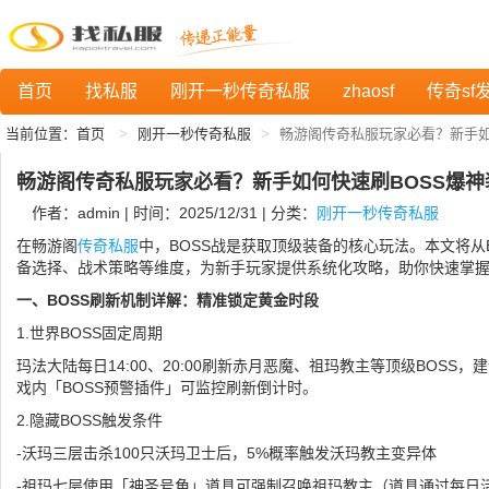
首页
找私服
刚开一秒传奇私服
zhaosf
传奇sf
当前位置：
首页
刚开一秒传奇私服
畅游阁传奇私服玩家必看？新手如
畅游阁传奇私服玩家必看？新手如何快速刷BOSS爆神
作者：admin | 时间：2025/12/31 | 分类：
刚开一秒传奇私服
在畅游阁
传奇私服
中，BOSS战是获取顶级装备的核心玩法。本文将从
备选择、战术策略等维度，为新手玩家提供系统化攻略，助你快速掌
一、BOSS刷新机制详解：精准锁定黄金时段
1.世界BOSS固定周期
玛法大陆每日14:00、20:00刷新赤月恶魔、祖玛教主等顶级BOSS
戏内「BOSS预警插件」可监控刷新倒计时。
2.隐藏BOSS触发条件
-沃玛三层击杀100只沃玛卫士后，5%概率触发沃玛教主变异体
-祖玛七层使用「神圣号角」道具可强制召唤祖玛教主（道具通过每日