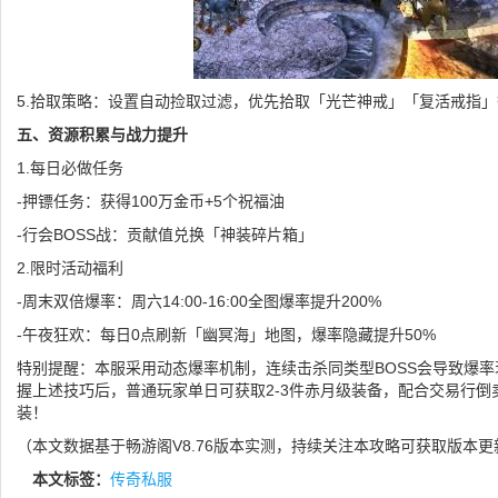
5.拾取策略：设置自动捡取过滤，优先拾取「光芒神戒」「复活戒指
五、资源积累与战力提升
1.每日必做任务
-押镖任务：获得100万金币+5个祝福油
-行会BOSS战：贡献值兑换「神装碎片箱」
2.限时活动福利
-周末双倍爆率：周六14:00-16:00全图爆率提升200%
-午夜狂欢：每日0点刷新「幽冥海」地图，爆率隐藏提升50%
特别提醒：本服采用动态爆率机制，连续击杀同类型BOSS会导致爆率
握上述技巧后，普通玩家单日可获取2-3件赤月级装备，配合交易行倒
装！
（本文数据基于畅游阁V8.76版本实测，持续关注本攻略可获取版本
本文标签：
传奇私服