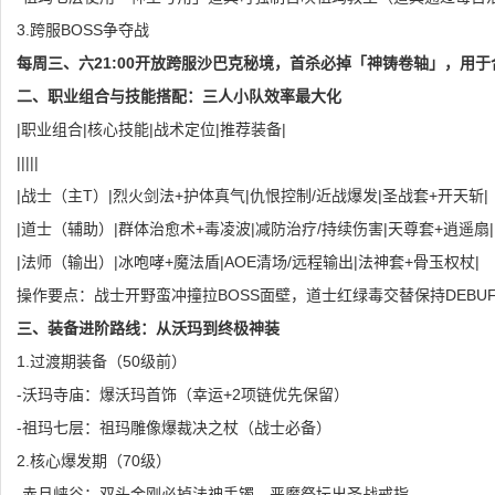
3.跨服BOSS争夺战
每周三、六21:00开放跨服沙巴克秘境，首杀必掉「神铸卷轴」，用于
二、职业组合与技能搭配：三人小队效率最大化
|职业组合|核心技能|战术定位|推荐装备|
|||||
|战士（主T）|烈火剑法+护体真气|仇恨控制/近战爆发|圣战套+开天斩|
|道士（辅助）|群体治愈术+毒凌波|减防治疗/持续伤害|天尊套+逍遥扇|
|法师（输出）|冰咆哮+魔法盾|AOE清场/远程输出|法神套+骨玉权杖|
操作要点：战士开野蛮冲撞拉BOSS面壁，道士红绿毒交替保持DEBUF
三、装备进阶路线：从沃玛到终极神装
1.过渡期装备（50级前）
-沃玛寺庙：爆沃玛首饰（幸运+2项链优先保留）
-祖玛七层：祖玛雕像爆裁决之杖（战士必备）
2.核心爆发期（70级）
-赤月峡谷：双头金刚必掉法神手镯，恶魔祭坛出圣战戒指