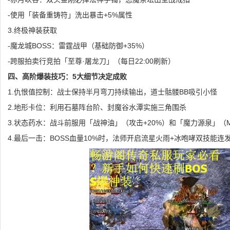
-使用「装备重铸符」洗出暴击+5%属性
3.终极神装获取
-魔龙城BOSS：雷霆战甲（基础防御+35%）
-跨服拍卖行竞拍「至尊·屠龙刀」（每日22:00刷新）
四、高阶爆装技巧：5大细节决定成败
1.仇恨值控制：战士保持半月弯刀持续输出，道士骷髅BB吸引小怪
2.地形卡位：利用石墓阵台阶、封魔谷水潭实施三角围杀
3.状态药水：战斗前服用「战神油」（攻击+20%）和「魔力源泉」（M
4.最后一击：BOSS血量10%时，法师开启流星火雨+冰咆哮双技能连