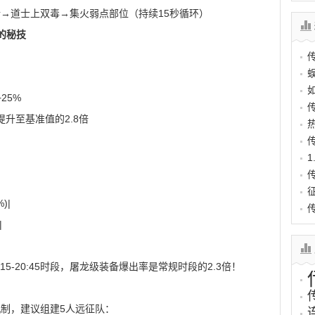
→道士上双毒→集火弱点部位（持续15秒循环）
的秘技
25%
提升至基准值的2.8倍
)|
|
9:15-20:45时段，屠龙级装备爆出率是常规时段的2.3倍！
制，建议组建5人远征队：