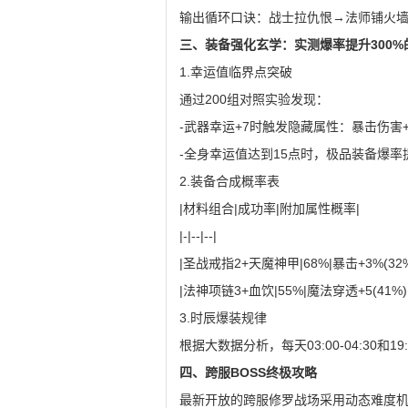
输出循环口诀：战士拉仇恨→法师铺火墙
三、装备强化玄学：实测爆率提升300%
1.幸运值临界点突破
通过200组对照实验发现：
-武器幸运+7时触发隐藏属性：暴击伤害+
-全身幸运值达到15点时，极品装备爆率
2.装备合成概率表
|材料组合|成功率|附加属性概率|
|-|--|--|
|圣战戒指2+天魔神甲|68%|暴击+3%(32%
|法神项链3+血饮|55%|魔法穿透+5(41%)
3.时辰爆装规律
根据大数据分析，每天03:00-04:30和1
四、跨服BOSS终极攻略
最新开放的跨服修罗战场采用动态难度机