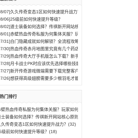
08/07]
久久传奇变态1区如何快速提升战力？
08/06]
25级前如何快速提升等级？
08/02]
道士装备如何选择？传祺新开网站核心原则解析
08/01]
赤壁热血传奇私服为何集体关服？玩家如何应对？
07/31]
白门隐藏成就如何解锁？全流程攻略与秘密结局揭秘
07/30]
热血传奇赤月地图里究竟有几个药店位置？
07/29]
热血传奇大厅手机版怎么下载？新手快速入门攻略全解析？
07/28]
月卡战士PK时应该优先选择哪些技能？
07/27]
新开传奇游戏微端需要下载完整客户端才能玩吗？
07/26]
想获得高级翅膀需要多少根羽毛才能合成？
热门排行
赤壁热血传奇私服为何集体关服？玩家如何应(77)
道士装备如何选择？传祺新开网站核心原则解(40)
久久传奇变态1区如何快速提升战力？(32)
25级前如何快速提升等级？(18)