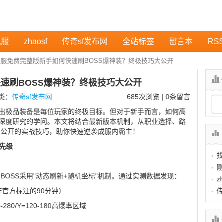
私服
zhaosf
传奇sf发布网
全站标签
留言本
RS
服免费完整版新手如何快速刷BOSS爆神装？终极技巧大公开
速刷BOSS爆神装？终极技巧大公开
分类：
传奇sf发布网
685
次浏览 | 0条留言
爆出极品装备是每位玩家的终极目标。但对于新手而言，如何高
要深度研究的学问。本文将结合最新版本机制，从职业选择、路
未公开的实战技巧，助你快速逆袭成服内霸主！
先级
OSS采用"动态刷新+随机坐标"机制。通过实测数据发现：
z
非官方标注的90分钟）
80/Y=120-180高爆率区域