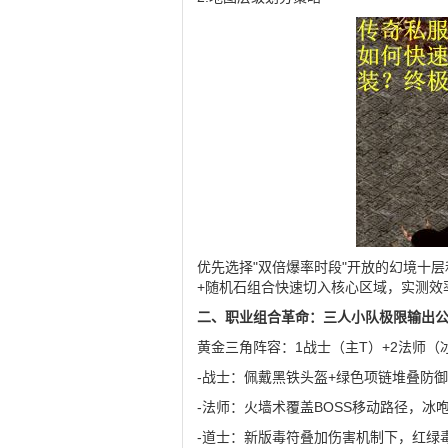
优先选择"双倍爆率时段"开放的幻境十
+随机石组合快速切入核心区域，实测效率
二、职业组合革命：三人小队极限输出
黄金三角阵容：1战士（主T）+2法师（
-战士：佩戴黑铁头盔+绿色项链堆叠防御
-法师：火墙术覆盖BOSS移动路径，
-道士：新版毒符叠加伤害机制下，红绿毒