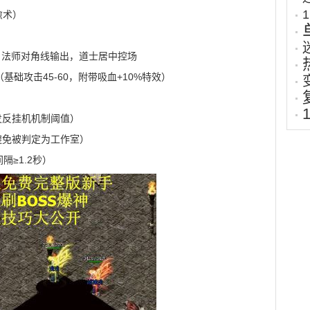
愈术）
，法师对角线输出，道士居中控场
础攻击45-60，附带吸血+10%特效）
触发反挂机机制阈值）
（避免被判定为工作室）
隔≥1.2秒）