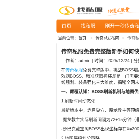
首页
找私服
刚开一秒传奇
当前位置：
首页
传奇sf发布网
传奇私
传奇私服免费完整版新手如何快
作者：admin | 时间：2025/12/24 | 
在
传奇私服
免费完整版中，挑战BOSS
效刷BOSS、精准获取神装却是一门需
线规划、装备强化三大维度，揭秘全网
一、颠覆认知：BOSS刷新机制与地图优
1.刷新时间动态化
最新版本中，赤月巢穴、魔龙教主等顶级B
-魔龙教主实际刷新间隔为72±15分钟（
-沙巴克藏宝阁BOSS出现坐标存在X=200-2
2.地图层级划分策略