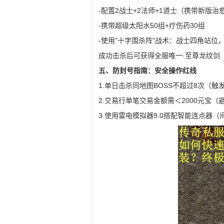
-配置2战士+2法师+1道士（携带新版治
-携带超级太阳水50组+疗伤药30组
-使用"十字围杀阵"战术：战士四角站位
成功击杀后可获得全服唯一·至尊龙纹剑（基
五、防封号指南：安全操作红线
1.单日击杀同地图BOSS不超过8次（
2.交易行单笔交易金额需＜2000元宝
3.使用雷电模拟器9.0搭配智能连点器（间