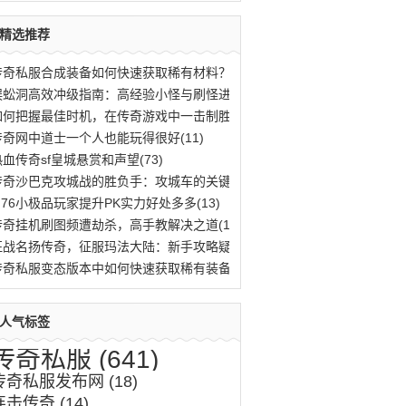
精选推荐
传奇私服合成装备如何快速获取稀有材料？(776)
蜈蚣洞高效冲级指南：高经验小怪与刷怪进阶(669)
如何把握最佳时机，在传奇游戏中一击制胜？(583)
传奇网中道士一个人也能玩得很好(11)
热血传奇sf皇城悬赏和声望(73)
传奇沙巴克攻城战的胜负手：攻城车的关键作(620)
1.76小极品玩家提升PK实力好处多多(13)
传奇挂机刷图频遭劫杀，高手教解决之道(11)
征战名扬传奇，征服玛法大陆：新手攻略疑难(518)
传奇私服变态版本中如何快速获取稀有装备与(759)
人气标签
传奇私服
(641)
传奇私服发布网
(18)
连击传奇
(14)