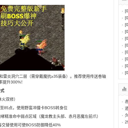
[
[
[
[
[
[
[
[
[
[
层和雷炎洞穴二层（需穿戴魔抗≥35装备）。推荐使用传送卷轴
提升300%！
公式
冰火双修）
至85点，使用野蛮冲撞卡BOSS转身位
冰咆哮精准命中弱点区域（魔龙教主头部、赤月恶魔左前爪）
交替使用可使BOSS防御降低40%