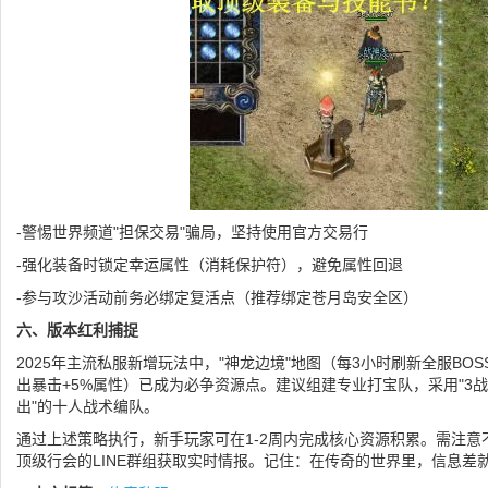
-警惕世界频道"担保交易"骗局，坚持使用官方交易行
-强化装备时锁定幸运属性（消耗保护符），避免属性回退
-参与攻沙活动前务必绑定复活点（推荐绑定苍月岛安全区）
六、版本红利捕捉
2025年主流私服新增玩法中，"神龙边境"地图（每3小时刷新全服BOS
出暴击+5%属性）已成为必争资源点。建议组建专业打宝队，采用"3战
出"的十人战术编队。
通过上述策略执行，新手玩家可在1-2周内完成核心资源积累。需注
顶级行会的LINE群组获取实时情报。记住：在传奇的世界里，信息差