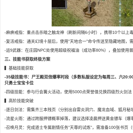
-麻痹戒指：重点击杀暗之触龙神（刷新间隔6小时），携带10个以上
-复活戒指：通关幻境十层后，使用"天地合一"命令传送至隐藏地图，需
-运9武器：在庄园NPC处使用超级祝福油（成功率80%），叠加使用
三、技能书获取终极方案
▍基础技能获取
-35级技能书：尸王殿双倍爆率时段（多数私服设定为每周三、六20:00
只勇士宝宝卡位
-四级技能：参与行会篝火活动，使用5000点荣誉值兑换四级烈火剑
▍高阶技能突破
-逐日剑法：需集齐三本残页（分别出自雷炎洞穴、魔龙血域、狐月秘
-流星火雨：通过跨服押镖概率掉落，建议选择凌晨押送黄金镖车（爆
-召唤月灵：完成道士专属剧情任务"天尊的试炼"，需准备100张书页