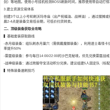
剑）等地图。使用小号挂机检测BOSS刷新时间，推荐使用带自动打
3.建立资源交易体系
创建3个以上小号轮刷沃玛寺庙（出产祝福油、战神油），通过摆摊或
晨2-4点是装备交易低谷期，可低价扫货转卖。
二、顶级装备获取全攻略
▍基础套装获取路线
-赤月级装备：组队刷赤月巢穴（需佩戴魔御装备），利用道士毒怪卡
率提升50%
-雷霆级装备：参与每日14:00/22:00的沙巴克秘境，优先兑换雷霆战
-战神级装备：通过跨服夺宝活动积分兑换，建议组建5人固定队（标配2
▍特殊装备速刷技巧