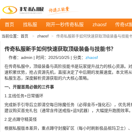
首页
找私服
刚开一秒传奇私服
zhaosf
传奇sf
当前位置：
首页
zhaosf
传奇私服新手如何快速获取顶级装备与技能
传奇私服新手如何快速获取顶级装备与技能书？
作者：admin | 时间：2025/10/25 | 分类：
zhaosf
在传奇私服中，顶级装备与高阶技能书是玩家提升战力的核心资源。
速积累优势，抢占资源先机，直接决定了中后期的发展速度。本文将从实
私服生态，深度解析资源获取的六大核心策略。
一、开服首周必做的三件事
1.主线任务+日常循环
完成新手引导后立即清空每日除魔任务（必得金币+强化石），优先将
建议购买首充礼包（通常含传送戒指+运9武器），大幅提升跑图效率
2.定点蹲守精英怪
根据私服版本差异，重点蹲守封魔矿区（每小时刷新极品祖玛卫士）