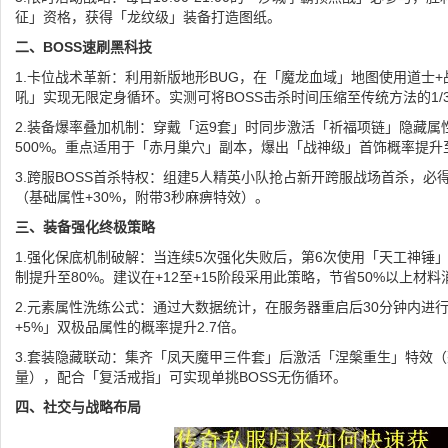
征」资格，获得「龙纹级」装备打造图纸。
二、BOSS速刷黑科技
1.卡位战术革新：利用新版地形BUG，在「魔龙血域」地图使用道士
吼」实现无限定身循环。实测可将BOSS击杀时间压缩至传统方法的1/
2.装备爆率叠加机制：穿戴「运9套」时同步激活「祈福项链」隐藏属
500%。重点适用于「赤月巢穴」副本，爆出「战神级」首饰概率提升至
3.跨服BOSS首杀特权：组建5人精英小队抢占新开跨服战场首杀，必
（基础属性+30%，附带3秒麻痹特效）。
三、装备强化终极策略
1.强化保底机制破解：当连续5次强化失败后，第6次使用「天工神锤
制提升至80%。建议在+12至+15阶段采用此策略，节省50%以上材料
2.元素属性洗练公式：通过大数据统计，在服务器重启后30分钟内进
+5%」双极品属性的概率提升2.7倍。
3.套装隐藏联动：集齐「凤天魔甲三件套」后激活「涅槃重生」特效（
量），配合「复活戒指」可实现单挑BOSS无伤循环。
四、社交与战略布局