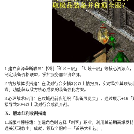
1.建立资源垄断联盟：控制「矿区三层」「幻境十层」等核心资源点
制定装备价格联盟，掌控服务器经济命脉。
2.情报战体系搭建：在敌对行会安插3名以上情报员，实时监控其顶级
谍」功能获取敌方核心成员的装备强化方案。
3.心理战术应用：在攻城战前夜组织「装备展览会」，通过展示+16
接导致30%以上敌对行会成员弃战。
五、版本红利收割指南
1.新服冲榜秘籍：创建角色时选择「刺客」职业，利用其前期高爆发特
通关沃玛教主」成就，领取全服唯一「首杀大礼包」。