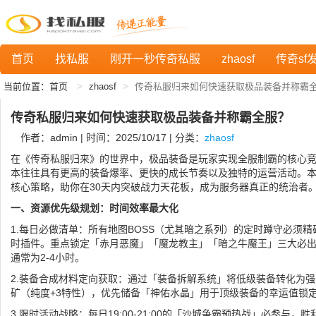
首页
找私服
刚开一秒传奇私服
zhaosf
传奇sf
当前位置：
首页
zhaosf
传奇私服归来如何快速获取极品装备并称霸
传奇私服归来如何快速获取极品装备并称霸全服？
作者：admin | 时间：2025/10/17 | 分类：
zhaosf
在《传奇私服归来》的世界中，极品装备是玩家实现全服制霸的核心
本往往具有更高的装备爆率、更快的成长节奏以及独特的运营活动。本文
核心策略，助你在30天内突破战力天花板，成为服务器真正的统治者
一、资源优先级规划：时间效率最大化
1.每日必做清单：所有地图BOSS（尤其暗之系列）的定时蹲守必须精
时插件。重点锁定「赤月恶魔」「魔龙教主」「暗之牛魔王」三大必出
通常为2-4小时。
2.装备合成材料定向获取：通过「装备拆解系统」将低级装备转化为强
矿（纯度+3特性），优先储备「神佑水晶」用于顶级装备的幸运值锁
3.限时活动战略：每日19:00-21:00的「沙城争霸预热战」必参与