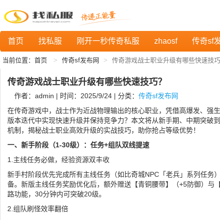
首页
找私服
刚开一秒传奇私服
zhaosf
传奇sf
当前位置：
首页
传奇sf发布网
传奇游戏战士职业升级有哪些快速技
传奇游戏战士职业升级有哪些快速技巧？
作者：admin | 时间：2025/9/24 | 分类：
传奇sf发布网
在传奇游戏中，战士作为近战物理输出的核心职业，凭借高爆发、强
版本迭代中实现快速升级并保持竞争力？本文将从新手期、中期突破
机制，揭秘战士职业高效升级的实战技巧，助你抢占等级优势！
一、新手阶段（1-30级）：任务+组队双线提速
1.主线任务必做，经验资源双丰收
新手村阶段优先完成所有主线任务（如比奇城NPC「老兵」系列任务）
备。新版主线任务奖励优化后，额外赠送【青铜腰带】（+5防御）与
路功能，30分钟内可突破20级。
2.组队刷怪效率翻倍