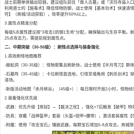
战士前期单体输出较弱，建议组队前往「兽人古墓」或「沃玛寺庙入口」
利用道士的【施毒术】降低怪物防御，战士使用【基本剑术】快速清
符】（商城/活动获取），效率提升50%以上。
3.属性点精准分配
每级5点属性建议按“3攻击1防御1生命”分配，确保输出与生存平衡
25点攻击力，需提前规划属性点。
二、中期突破（30-50级）：刷怪点选择与装备强化
1.高效刷怪地图推荐
-蜈蚣洞（30-35级）：怪物密集且刷新快，战士使用【半月弯刀】群
-石墓阵（35-45级）：卡位刷怪首选地，引怪至墙角用【刺杀剑术
清场。
-新版活动地图「赤月峡谷」（45级+）：每日限时开放2小时，怪物
2.装备强化优先级
-武器：优先升级【炼狱】→【裁决之杖】，强化+7后触发【破甲】特
-防具：穿戴「战神盔甲」套装（头盔+铠甲+腰带），激活套装属性【伤
-附魔：使用「攻击宝石」镶嵌武器，每颗宝石增加5-8点攻击，商城