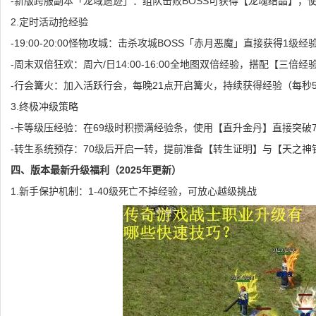
-新版跨服副本「龙域遗迹」：组队击败BOSS可获得【龙魂结晶】，使
2.定时活动抢经验
-19:00-20:00怪物攻城：击杀攻城BOSS「赤月恶魔」直接获得1级
-周末双倍狂欢：周六/日14:00-16:00全地图双倍经验，搭配【三倍
-行会篝火：加入活跃行会，每晚21点开启篝火，持续获得经验（每秒5
3.终极冲级策略
-卡等级压经验：在69级时积攒满经验条，使用【直升金丹】直接突破
-转生系统预存：70级后开启一转，提前准备【转生证明】与【天之神
四、版本最新升级福利（2025年更新）
1.新手保护机制：1-40级死亡不掉经验，可放心越级挑战