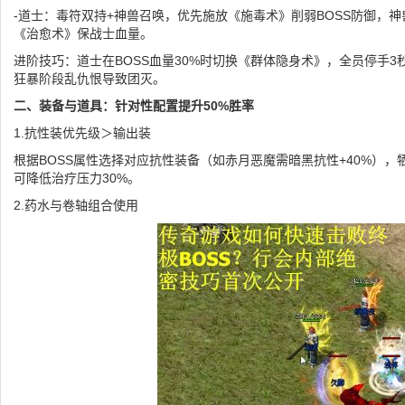
-道士：毒符双持+神兽召唤，优先施放《施毒术》削弱BOSS防御，
《治愈术》保战士血量。
进阶技巧：道士在BOSS血量30%时切换《群体隐身术》，全员停手3
狂暴阶段乱仇恨导致团灭。
二、装备与道具：针对性配置提升50%胜率
1.抗性装优先级＞输出装
根据BOSS属性选择对应抗性装备（如赤月恶魔需暗黑抗性+40%）
可降低治疗压力30%。
2.药水与卷轴组合使用