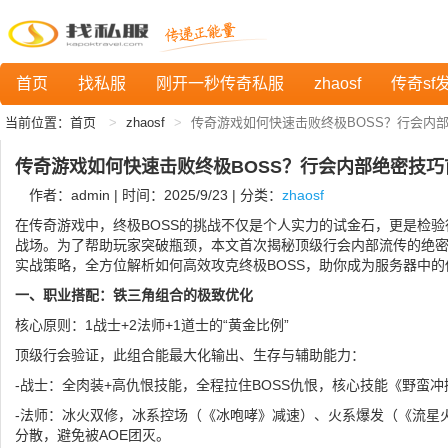
首页
找私服
刚开一秒传奇私服
zhaosf
传奇sf
当前位置：
首页
zhaosf
传奇游戏如何快速击败终极BOSS？行会内
传奇游戏如何快速击败终极BOSS？行会内部绝密技巧
作者：admin | 时间：2025/9/23 | 分类：
zhaosf
在传奇游戏中，终极BOSS的挑战不仅是个人实力的试金石，更是检
战场。为了帮助玩家突破瓶颈，本文首次揭秘顶级行会内部流传的绝
实战策略，全方位解析如何高效攻克终极BOSS，助你成为服务器中的
一、职业搭配：铁三角组合的极致优化
核心原则：1战士+2法师+1道士的“黄金比例”
顶级行会验证，此组合能最大化输出、生存与辅助能力：
-战士：全肉装+高仇恨技能，全程拉住BOSS仇恨，核心技能《野蛮冲
-法师：冰火双修，冰系控场（《冰咆哮》减速）、火系爆发（《流星
分散，避免被AOE团灭。