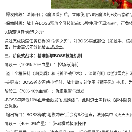
-爆发阶段：法师开启《魔法盾》后，立即使用“超级魔法药+攻击卷轴”，
-保命时机：战士在BOSS释放全屏技能前0.5秒使用“无敌卷轴”，可免
3.隐藏道具“命运之刃”
通过完成隐藏任务获得的“命运之刃”，对BOSS弱点部位（如触手、核
击，行会需优先分配给主战战士。
三、阶段式战术：精准拆解BOSS技能机制
阶段一（100%-70%血量）：控场与消耗
-道士全程保持《幽灵盾》和《神圣战甲术》，法师利用《地狱雷光》
-关键点：BOSS首次召唤小怪时，战士需立刻使用《狮子吼》控场，为
阶段二（70%-40%血量）：仇恨重置与爆发
-BOSS每降低10%血量会触发“仇恨紊乱”，此时道士需释放《群体隐
立仇恨。
-输出窗口：BOSS释放“地裂冲击”后会有8秒僵直，法师集中《灭天
阶段三（40%-0%血量）：狂暴模式极限操作