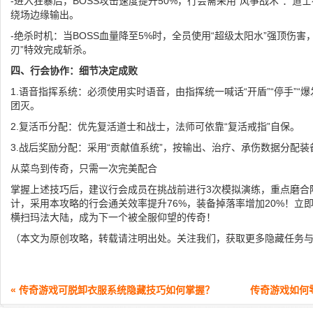
-进入狂暴后，BOSS攻击速度提升50%，行会需采用“风筝战术”：
绕场边缘输出。
-绝杀时机：当BOSS血量降至5%时，全员使用“超级太阳水”强顶伤害
刃”特效完成斩杀。
四、行会协作：细节决定成败
1.语音指挥系统：必须使用实时语音，由指挥统一喊话“开盾”“停手”“爆
团灭。
2.复活币分配：优先复活道士和战士，法师可依靠“复活戒指”自保。
3.战后奖励分配：采用“贡献值系统”，按输出、治疗、承伤数据分配
从菜鸟到传奇，只需一次完美配合
掌握上述技巧后，建议行会成员在挑战前进行3次模拟演练，重点磨合
计，采用本攻略的行会通关效率提升76%，装备掉落率增加20%！立
横扫玛法大陆，成为下一个被全服仰望的传奇！
（本文为原创攻略，转载请注明出处。关注我们，获取更多隐藏任务
« 传奇游戏可脱卸衣服系统隐藏技巧如何掌握？
传奇游戏如何