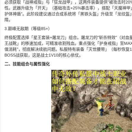
必须获取「战神戒指」与「狂龙战甲」，这两件装备提供"被攻击时20%
性。武器升级为「开天」（基础攻击+25%暴击率），搭配「天魔神甲」
护体神盾"。此阶段建议通过合成系统将「黑铁头盔」升级至「龙纹盔」
障。
3.巅峰无敌期（等级85+）
终极配置选择「星王套装+屠龙刀」组合。屠龙刀的"斩杀特效"（对血
王战靴」的移速加成，可精准收割残血。重点强化「护身戒指」至MAX
值消耗"，彻底解决续航问题。私服特有装备「灭世腰带」（每秒恢复
BOSS战获取，这是战士1V10的核心依仗。
二、技能组合与属性强化