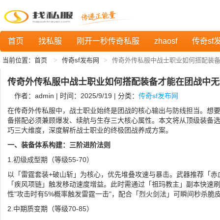
首页
找私服
刚开一秒传奇私服
zhaosf
传奇sf
当前位置：
首页
传奇sf发布网
传奇外传私服中战士职业如何搭配装
传奇外传私服中战士职业如何搭配装备才能在团战中无
作者：admin | 时间：2025/9/19 | 分类：
传奇sf发布网
在传奇外传私服中，战士职业始终是团战的核心输出与防线担当。想
备搭配必须兼顾爆发、续航与生存三大核心属性。本文将从顶级装备
巧三大维度，深度解析战士职业的终极团战养成方案。
一、装备体系构建：三阶进阶法则
1.初级成型期（等级55-70）
以「雷霆套装+破山斩」为核心，优先堆叠攻速与暴击。武器推荐「赤血
「疾风项链」触发移动速度增益。此时需通过「祖玛教主」副本快速
性"攻击时有5%概率触发雷霆一击"，配合「烈火剑法」可瞬间秒杀脆
2.中期质变期（等级70-85）