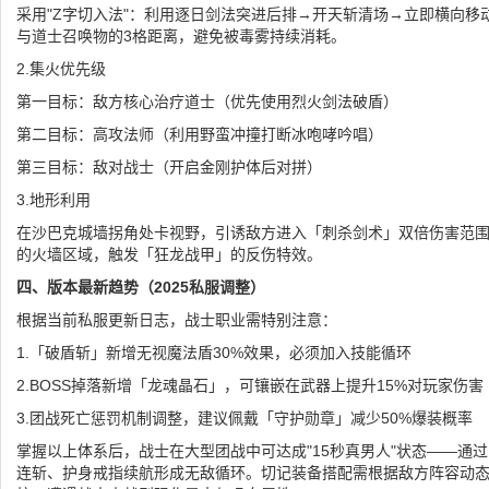
采用"Z字切入法"：利用逐日剑法突进后排→开天斩清场→立即横向移
与道士召唤物的3格距离，避免被毒雾持续消耗。
2.集火优先级
第一目标：敌方核心治疗道士（优先使用烈火剑法破盾）
第二目标：高攻法师（利用野蛮冲撞打断冰咆哮吟唱）
第三目标：敌对战士（开启金刚护体后对拼）
3.地形利用
在沙巴克城墙拐角处卡视野，引诱敌方进入「刺杀剑术」双倍伤害范
的火墙区域，触发「狂龙战甲」的反伤特效。
四、版本最新趋势（2025私服调整）
根据当前私服更新日志，战士职业需特别注意：
1.「破盾斩」新增无视魔法盾30%效果，必须加入技能循环
2.BOSS掉落新增「龙魂晶石」，可镶嵌在武器上提升15%对玩家伤害
3.团战死亡惩罚机制调整，建议佩戴「守护勋章」减少50%爆装概率
掌握以上体系后，战士在大型团战中可达成"15秒真男人"状态——通
连斩、护身戒指续航形成无敌循环。切记装备搭配需根据敌方阵容动