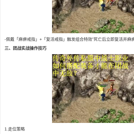
-佩戴「麻痹戒指」+「复活戒指」触发组合特效"死亡后立即复活并麻痹
三、团战实战操作技巧
1.走位策略