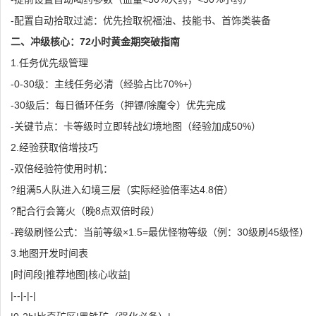
-配置自动拾取过滤：优先捡取祝福油、技能书、首饰类装备
二、冲级核心：72小时黄金期突破指南
1.任务优先级管理
-0-30级：主线任务必清（经验占比70%+）
-30级后：每日循环任务（押镖/除魔令）优先完成
-关键节点：卡等级时立即转战幻境地图（经验加成50%）
2.经验获取倍增技巧
-双倍经验符使用时机：
?组满5人队进入幻境三层（实际经验倍率达4.8倍）
?配合行会篝火（晚8点双倍时段）
-跨级刷怪公式：当前等级×1.5=最优怪物等级（例：30级刷45级怪）
3.地图开发时间表
|时间段|推荐地图|核心收益|
|--|-|-|