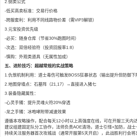
2.倒卖公式
-低买高卖标准：交易行价格
-跨服套利：利用不同线路物价差（需VIP3解锁）
3.元宝投资优先级
-必买：随身仓库（节省30%跑图时间）
-次选：双倍经验符（投资回报率1:8）
-慎购：外观类道具（无属性加成）
五、进阶技巧：超越常规的实战策略
1.仇恨机制利用：道士毒伤可触发BOSS狂暴状态（输出提升但防御下
2.地图穿墙点：石墓阵（21,17）→直接进入猪七
3.装备隐藏属性：
-心灵手镯：提升灵魂火符20%穿透
-龙之手镯：冰咆哮附带减速效果
遵循本攻略操作，配合每天12小时以上高强度在线，可在开服三天内达
建议组建固定队分工协作，法师负责AOE清场，道士引怪+加防，战
持续关注服务器首次攻城战（通常开服第5天开启），此战胜利行会将