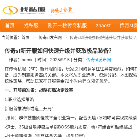
首页
找私服
刚开一秒传奇私服
zhaosf
传奇sf
当前位置：
首页
传奇sf发布网
传奇sf新开服如何快速升级并获取极
传奇sf新开服如何快速升级并获取极品装备？
作者：admin | 时间：2025/9/15 | 分类：
传奇sf发布网
在传奇私服（SF）新开服阶段，玩家之间的竞争往往异常激烈。如何
备，成为制霸服务器的关键。本文将从职业选择、资源分配、地图探
统性策略，帮助玩家在开服黄金72小时内建立领先优势。
一、开服前准备：战略布局决定效率
1.职业选择策略
新服首推法师或道士开局：
-法师：群体技能刷怪效率全职业第一，配合火墙+冰咆哮可实现跨级
-道士：35级召唤神兽后单挑BOSS能力质变，毒+符组合可越级挑战
-战士前期慎选（需高装备支持，成型较慢）