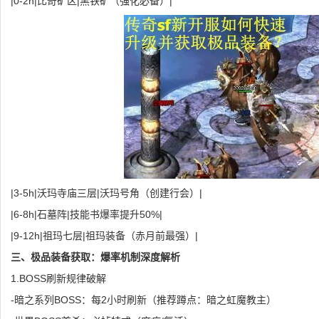
|0-2h|比奇矿区|黑铁矿（强化必备）|
|3-5h|沃玛寺庙三层|沃玛号角（创建行会）|
|6-8h|石墓阵|技能书爆率提升50%|
|9-12h|祖玛七层|祖玛装备（赤月前最强）|
三、极品装备获取：爆率机制深度解析
1.BOSS刷新规律破解
-暗之系列BOSS：每2小时刷新（推荐蹲点：暗之虹魔教主）