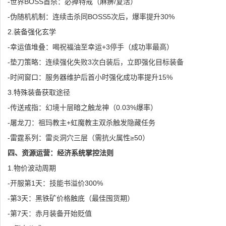
-世界BOSS首杀：必掉特戒（麻痹/复活）
-伪随机机制：连续击杀同BOSS5次后，爆率提升30%
2.装备强化玄学
-幸运值堆叠：喝祝福油至幸运+3停手（成功率最高）
-垫刀策略：连续强化失败3次白装后，立即强化目标装备
-时间窗口：服务器维护后首小时强化成功率提升15%
3.特殊装备获取途径
-传送戒指：幻境十层暗之触龙神（0.03%爆率）
-屠龙刀：祖玛教主+虹魔教主双杀触发隐藏任务
-雷霆系列：雷炎洞穴三层（需抗火属性≥50）
四、资源运营：经济系统掌控法则
1.物价波动周期
-开服第1天：技能书溢价300%
-第3天：黑铁矿价格触底（最佳囤货期）
-第7天：赤月装备开始贬值