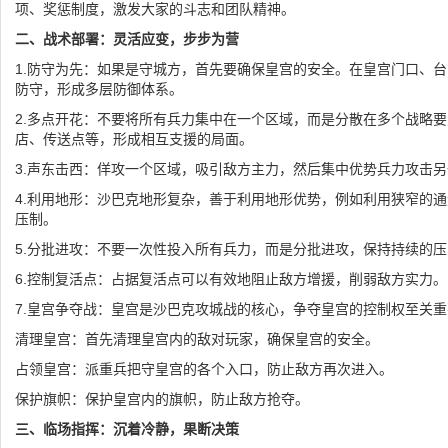
项、奖惩制度，激发大家的斗志和团队精神。
二、战术部署：灵活应变，步步为营
1.防守为先：如果是守城方，首先要确保皇宫的安全。在皇宫门口、
防守，形成多层防御体系。
2.多点开花：不要将所有兵力集中在一个区域，而是分散在多个战略
店、传送点等，形成相互支援的局面。
3.声东击西：佯攻一个区域，吸引敌方主力，然后集中优势兵力攻击
4.利用地形：沙巴克地形复杂，善于利用地形优势，例如利用狭窄的
压制。
5.分批进攻：不要一次性投入所有兵力，而是分批进攻，保持持续的压
6.控制复活点：占据复活点可以有效地阻止敌方增援，削弱敌方实力。
7.皇宫争夺战：皇宫是沙巴克攻城战的核心，争夺皇宫的控制权至关重
清理皇宫：首先清理皇宫内的敌对玩家，确保皇宫的安全。
占领皇宫：派重兵把守皇宫的各个入口，防止敌方再次进入。
保护旗帜：保护皇宫内的旗帜，防止敌方抢夺。
三、临场指挥：沉着冷静，果断决策