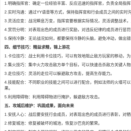
1.明确指挥官：确定一位经验丰富、反应迅速的指挥官，负责全局指
2.实时沟通：通过YY语音等方式，保持指挥官和行会成员之间的实时
3.灵活应变：战况瞬息万变，指挥官要根据实际情况，灵活调整战术
4.赏罚分明：对表现出色的成员进行奖励，对违反纪律的成员进行惩
5.保持冷静：无论战况如何，都要保持冷静的头脑，避免冲动，做出
四、细节技巧：精益求精，锦上添花
1.卡位技巧：战士利用卡位技巧，可以有效地阻止敌方玩家的移动，
2.集火技巧：集中火力攻击敌方单个目标，可以快速击杀敌方关键人物
3.走位技巧：灵活的走位可以躲避敌方攻击，提高生存能力。
4.技能配合：不同职业的技能之间可以进行配合，例如法师的火墙可
果。
5.利用障碍物：利用障碍物进行掩护，躲避敌方攻击。
五、攻城后维护：巩固成果，面向未来
1.安抚人心：战后要安抚行会成员，对表现出色的成员进行表彰，对
2.修复城池：修复被破坏的城池，恢复沙巴克的繁荣。