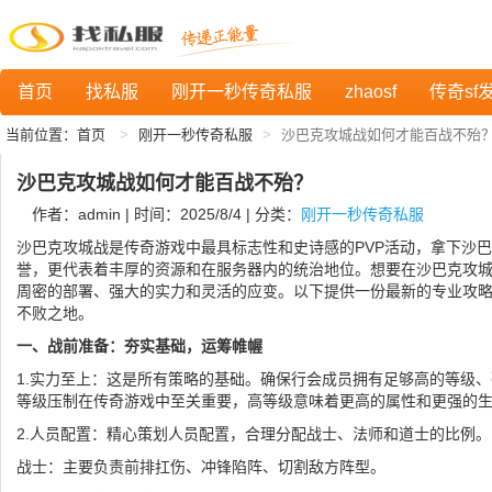
首页
找私服
刚开一秒传奇私服
zhaosf
传奇sf
当前位置：
首页
刚开一秒传奇私服
沙巴克攻城战如何才能百战不殆
沙巴克攻城战如何才能百战不殆？
作者：admin | 时间：2025/8/4 | 分类：
刚开一秒传奇私服
沙巴克攻城战是传奇游戏中最具标志性和史诗感的PVP活动，拿下沙
誉，更代表着丰厚的资源和在服务器内的统治地位。想要在沙巴克攻
周密的部署、强大的实力和灵活的应变。以下提供一份最新的专业攻
不败之地。
一、战前准备：夯实基础，运筹帷幄
1.实力至上：这是所有策略的基础。确保行会成员拥有足够高的等级
等级压制在传奇游戏中至关重要，高等级意味着更高的属性和更强的
2.人员配置：精心策划人员配置，合理分配战士、法师和道士的比例。
战士：主要负责前排扛伤、冲锋陷阵、切割敌方阵型。