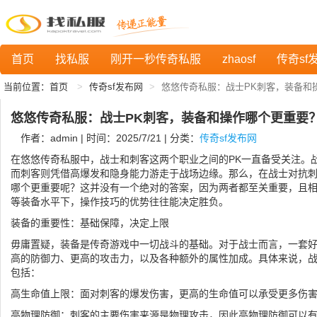
首页
找私服
刚开一秒传奇私服
zhaosf
传奇sf
当前位置：
首页
传奇sf发布网
悠悠传奇私服：战士PK刺客，装备和
悠悠传奇私服：战士PK刺客，装备和操作哪个更重要
作者：admin | 时间：2025/7/21 | 分类：
传奇sf发布网
在悠悠传奇私服中，战士和刺客这两个职业之间的PK一直备受关注。
而刺客则凭借高爆发和隐身能力游走于战场边缘。那么，在战士对抗
哪个更重要呢？这并没有一个绝对的答案，因为两者都至关重要，且
等装备水平下，操作技巧的优势往往能决定胜负。
装备的重要性：基础保障，决定上限
毋庸置疑，装备是传奇游戏中一切战斗的基础。对于战士而言，一套
高的防御力、更高的攻击力，以及各种额外的属性加成。具体来说，
包括：
高生命值上限：面对刺客的爆发伤害，更高的生命值可以承受更多伤
高物理防御：刺客的主要伤害来源是物理攻击，因此高物理防御可以