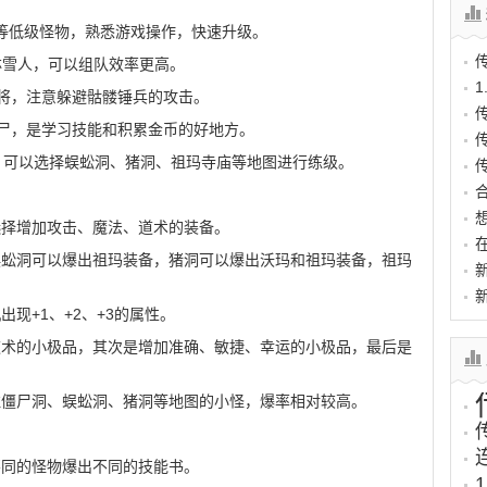
鸡等低级怪物，熟悉游戏操作，快速升级。
林雪人，可以组队效率更高。
战将，注意躲避骷髅锤兵的攻击。
僵尸，是学习技能和积累金币的好地方。
，可以选择蜈蚣洞、猪洞、祖玛寺庙等地图进行练级。
选择增加攻击、魔法、道术的装备。
蜈蚣洞可以爆出祖玛装备，猪洞可以爆出沃玛和祖玛装备，祖玛
出现+1、+2、+3的属性。
道术的小极品，其次是增加准确、敏捷、幸运的小极品，最后是
注僵尸洞、蜈蚣洞、猪洞等地图的小怪，爆率相对较高。
不同的怪物爆出不同的技能书。