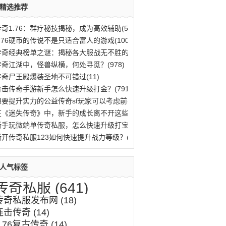
精选推荐
传奇1.76：群疗秘技揭秘，成为高效辅助(563)
1.76硬币的传说不是只适合富人的游戏(100)
传奇经典榜单之谜：揭秘各大服战无不胜的法(796)
传奇江湖中，怪兽纵横，何处寻觅？(978)
传奇尸王殿爆装圣地不可错过(11)
合击传奇手游新手怎么快速升级打金？(791)
想要提升实力的公益传奇sf玩家可以考虑前(10)
在《迷失传奇》中，新手的成长离不开这些(46)
新手玩微端单传奇私服，怎么快速升级打宝？(996)
新开传奇私服123如何快速提升战力等级？(485)
人气标签
传奇私服
(641)
传奇私服发布网
(18)
连击传奇
(14)
1.76复古传奇
(14)