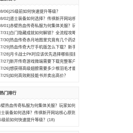
08/06]
25级前如何快速提升等级？
08/02]
道士装备如何选择？传祺新开网站核心原则解析
08/01]
赤壁热血传奇私服为何集体关服？玩家如何应对？
07/31]
白门隐藏成就如何解锁？全流程攻略与秘密结局揭秘
07/30]
热血传奇赤月地图里究竟有几个药店位置？
07/29]
热血传奇大厅手机版怎么下载？新手快速入门攻略全解析？
07/28]
月卡战士PK时应该优先选择哪些技能？
07/27]
新开传奇游戏微端需要下载完整客户端才能玩吗？
07/26]
想获得高级翅膀需要多少根羽毛才能合成？
07/25]
如何高效刷技能书并卖出高价？
热门排行
赤壁热血传奇私服为何集体关服？玩家如何应(77)
道士装备如何选择？传祺新开网站核心原则解(40)
25级前如何快速提升等级？(18)