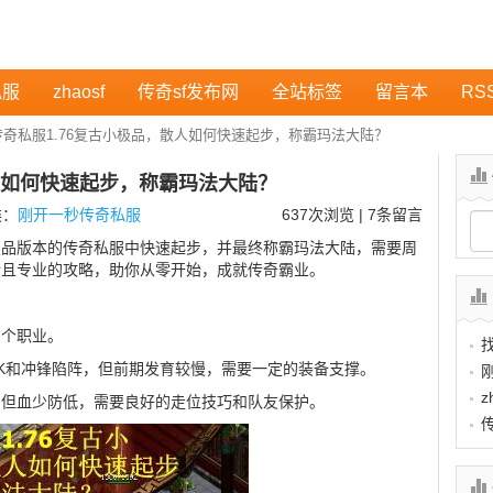
私服
zhaosf
传奇sf发布网
全站标签
留言本
RS
传奇私服1.76复古小极品，散人如何快速起步，称霸玛法大陆？
散人如何快速起步，称霸玛法大陆？
类：
刚开一秒传奇私服
637
次浏览 | 7条留言
小极品版本的传奇私服中快速起步，并最终称霸玛法大陆，需要周
新且专业的攻略，助你从零开始，成就传奇霸业。
三个职业。
K和冲锋陷阵，但前期发育较慢，需要一定的装备支撑。
z
，但血少防低，需要良好的走位技巧和队友保护。