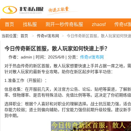
首页
找私服
刚开一秒传奇私服
zhaosf
传奇sf
当前位置：
首页
传奇sf发布网
今日传奇新区首服，散人玩家如何快
今日传奇新区首服，散人玩家如何快速上手？
作者：admin | 时间：2025/6/8 | 分类：
传奇sf发布网
对于热血传奇的新区首服，散人玩家想要快速上手并占据一席之地，
针对散人玩家的最新专业攻略，助你在新区起步时事半功倍：
1.准备工作（开服前）：
信息收集：在开服前几天，关注官方公告、论坛、贴吧等渠道，了解
率、怪物爆率、是否有特殊活动、充值比例等等。这决定了你初期练
选择职业：根据个人喜好和对职业的理解选择。战士抗压能力强，适
存能力较弱；道士则偏向辅助，打宝能力强但前期升级较慢。建议新
到中期。