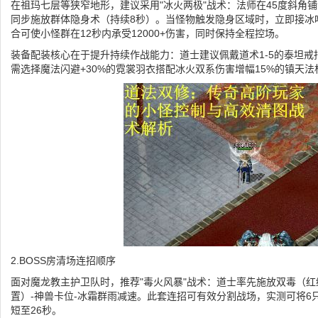
在祖玛七层等狭窄地形，建议采用"冰火两极"战术：法师在45度斜角铺
同步施放群体隐身术（持续8秒）。当怪物触发隐身区域时，立即接冰
合可使小怪群在12秒内承受12000+伤害，同时保持全程控场。
装备配装核心在于提升持续作战能力：道士建议佩戴道术1-5的泰坦戒
需选择魔法闪避+30%的霓裳羽衣搭配冰火双系伤害增幅15%的镇天法
2.BOSS房清场连招顺序
面对魔龙教主护卫队时，推荐"毒火风暴"战术：道士率先施放双毒（红
置）-神兽卡位-冰霜群雨减速。此套连招可有效分割战场，实测可将6
短至26秒。