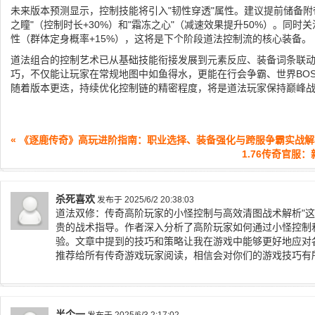
未来版本预测显示，控制技能将引入"韧性穿透"属性。建议提前储备附
之瞳"（控制时长+30%）和"霜冻之心"（减速效果提升50%）。同时关
性（群体定身概率+15%），这将是下个阶段道法控制流的核心装备。
道法组合的控制艺术已从基础技能衔接发展到元素反应、装备词条联
巧，不仅能让玩家在常规地图中如鱼得水，更能在行会争霸、世界BO
随着版本更迭，持续优化控制链的精密程度，将是道法玩家保持巅峰
« 《逐鹿传奇》高玩进阶指南：职业选择、装备强化与跨服争霸实战解
1.76传奇官服
杀死喜欢
发布于 2025/6/2 20:38:03
道法双修：传奇高阶玩家的小怪控制与高效清图战术解析"
贵的战术指导。作者深入分析了高阶玩家如何通过小怪控制
验。文章中提到的技巧和策略让我在游戏中能够更好地应对
推荐给所有传奇游戏玩家阅读，相信会对你们的游戏技巧有
半个一