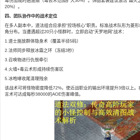
毒伤加成的逍遥扇（毒云术范围扩大30%）。饰品套装建议激活"霜火
20%）。
四、团队协作中的战术定位
在多人副本中，道法组合应承担"控场核心"职责。标准战术队形为菱
角分布。当遭遇超过20只小怪群时，立即启动"天罗地网"战术：
1.道士施放群体隐身术（覆盖半径5码）
2.法师同步释放冰霜之环（冻结3秒）
3.召唤物进行仇恨牵引
4.火墙+毒云术形成持续伤害区
5.冰咆哮收尾清理残余
该战术可将怪物密度降低72%，使近战职业的输出环境提升3倍以上
言术可达成每秒38000的AOE伤害峰值。