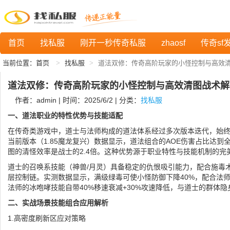
首页
找私服
刚开一秒传奇私服
zhaosf
传奇sf
当前位置：
首页
找私服
道法双修：传奇高阶玩家的小怪控制与高效
道法双修：传奇高阶玩家的小怪控制与高效清图战术解
作者：admin | 时间：2025/6/2 | 分类：
找私服
一、道法职业的特性优势与技能适配
在传奇类游戏中，道士与法师构成的道法体系经过多次版本迭代，始
当前版本（1.85魔龙复兴）数据显示，道法组合的AOE伤害占比达到全
图的清怪效率是战士的2.4倍。这种优势源于职业特性与技能机制的完
道士的召唤系技能（神兽/月灵）具备稳定的仇恨吸引能力，配合施毒
层控制链。实测数据显示，满级绿毒可使小怪防御下降40%，配合法师
法师的冰咆哮技能自带40%移速衰减+30%攻速降低，与道士的群体
二、实战场景技能组合应用解析
1.高密度刷新区应对策略