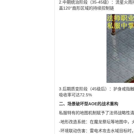
2.中期统治阶段（35-45级）：流星
盖120°扇形区域的持续控制链
3.后期质变阶段（45级后）：护身戒指
吸收率可达72.5%
二、场景破坏型AOE的战术重构
私服特有的地图机制赋予了法师战略性
-地形改造系统：在魔龙祭坛等地图中，
-环境联动伤害：雷电术攻击水域目标时，