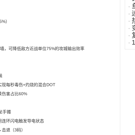
5%）
）
火墙，可降低敌方近战单位75%的攻城输出效率
装
现每秒毒伤+灼烧的混合DOT
续伤害占比60%
龙手镯
用连环闪电触发导电状态
→击退（3码）