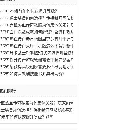
08/06]
25级前如何快速提升等级？
08/02]
道士装备如何选择？传祺新开网站核心原则解析
08/01]
赤壁热血传奇私服为何集体关服？玩家如何应对？
07/31]
白门隐藏成就如何解锁？全流程攻略与秘密结局揭秘
07/30]
热血传奇赤月地图里究竟有几个药店位置？
07/29]
热血传奇大厅手机版怎么下载？新手快速入门攻略全解析？
07/28]
月卡战士PK时应该优先选择哪些技能？
07/27]
新开传奇游戏微端需要下载完整客户端才能玩吗？
07/26]
想获得高级翅膀需要多少根羽毛才能合成？
07/25]
如何高效刷技能书并卖出高价？
热门排行
赤壁热血传奇私服为何集体关服？玩家如何应(77)
道士装备如何选择？传祺新开网站核心原则解(40)
25级前如何快速提升等级？(18)