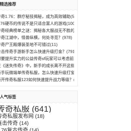
精选推荐
传奇1.76：群疗秘技揭秘，成为高效辅助(563)
1.76硬币的传说不是只适合富人的游戏(100)
传奇经典榜单之谜：揭秘各大服战无不胜的法(796)
传奇江湖中，怪兽纵横，何处寻觅？(978)
传奇尸王殿爆装圣地不可错过(11)
合击传奇手游新手怎么快速升级打金？(791)
想要提升实力的公益传奇sf玩家可以考虑前(10)
在《迷失传奇》中，新手的成长离不开这些(46)
新手玩微端单传奇私服，怎么快速升级打宝？(996)
新开传奇私服123如何快速提升战力等级？(485)
人气标签
传奇私服
(641)
传奇私服发布网
(18)
连击传奇
(14)
1.76复古传奇
(14)