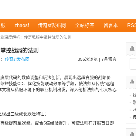
私服
zhaosf
传奇sf发布网
全站标签
留言本
RS
职业深度解析：传奇私服中掌控战局的法则
中掌控战局的法则
类：
传奇sf发布网
355
次浏览 | 7条留言
借底层代码的数值调整和玩法创新，展现出远超官服的战略价
缩短技能CD、优化技能联动效果等手段，使法师从传统"远程
本文将从私服环境下的职业机制出发，深入剖析法师的七大核心
z
职业呈现出三级成长跃迁特征：
习等级提前至28级，配合5倍经验提升，可使法师在开服首日即