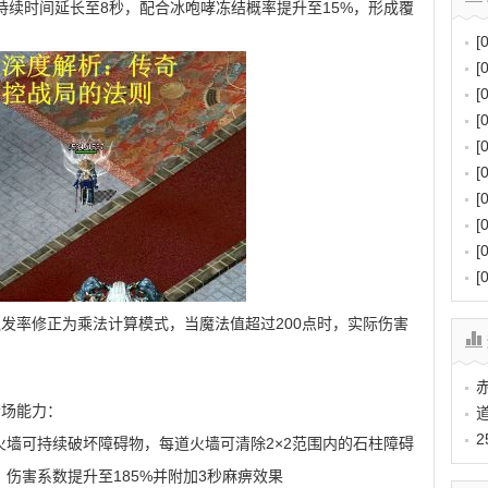
火雨持续时间延长至8秒，配合冰咆哮冻结概率提升至15%，形成覆
[
[
[
[
[
[
[
[
[
[
触发率修正为乘法计算模式，当魔法值超过200点时，实际伤害
清场能力：
火墙可持续破坏障碍物，每道火墙可清除2×2范围内的石柱障碍
伤害系数提升至185%并附加3秒麻痹效果