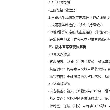
4.2团战控制链
-三阶段控场模型：
1.首轮冰旋风触发群体减速（移动速度-6
2.火雨覆盖制造伤害领域（持续8秒）
3.地狱雷光衔接形成击退控制（半径5码
-要塞防守战术：在沙巴克密道布置6层
五、版本答案级玩法解析
5.1毒火双修流
-核心配置：龙牙（毒伤+15%）+虹魔套
-技能循环：施毒术→火墙→爆裂火焰，实
-伤害构成：基础魔法伤害占比40%，持
5.2冰雷领域流
-必备装备：镇天（冰霜效果+35%）+雷
-战术要点：冰咆哮制造减速领域后，使
-控制链：冻结（2秒）→麻痹（1.5秒）