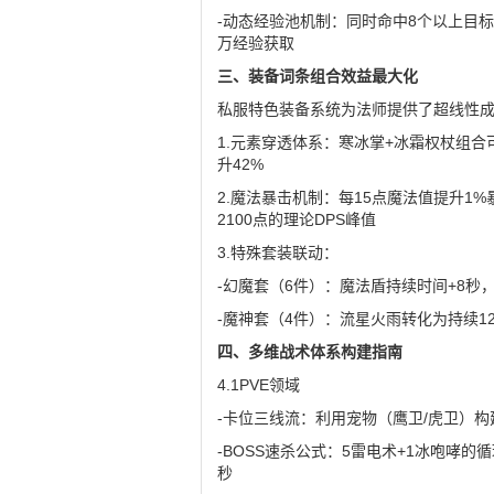
-动态经验池机制：同时命中8个以上目标
万经验获取
三、装备词条组合效益最大化
私服特色装备系统为法师提供了超线性
1.元素穿透体系：寒冰掌+冰霜权杖组
升42%
2.魔法暴击机制：每15点魔法值提升1
2100点的理论DPS峰值
3.特殊套装联动：
-幻魔套（6件）：魔法盾持续时间+8秒
-魔神套（4件）：流星火雨转化为持续1
四、多维战术体系构建指南
4.1PVE领域
-卡位三线流：利用宠物（鹰卫/虎卫）构
-BOSS速杀公式：5雷电术+1冰咆哮的
秒