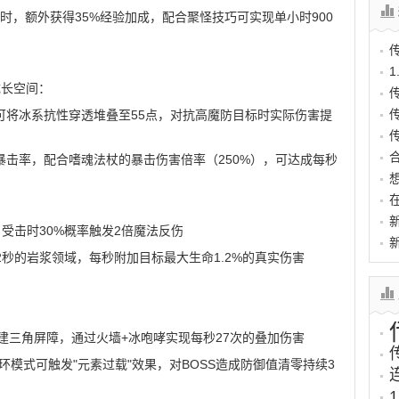
时，额外获得35%经验加成，配合聚怪技巧可实现单小时900
成长空间：
合可将冰系抗性穿透堆叠至55点，对抗高魔防目标时实际伤害提
%暴击率，配合嗜魂法杖的暴击伤害倍率（250%），可达成每秒
，受击时30%概率触发2倍魔法反伤
2秒的岩浆领域，每秒附加目标最大生命1.2%的真实伤害
建三角屏障，通过火墙+冰咆哮实现每秒27次的叠加伤害
循环模式可触发"元素过载"效果，对BOSS造成防御值清零持续3