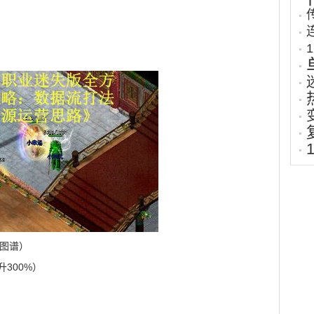
备图谱）
升300%）