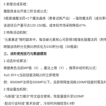
2.新版合成系统：
魔能炼金台开放三阶合成公式：
3瓶普通魔法药+1个魔龙晶核（勇者试炼产出）→强效魔法药（成功率8
该途径日产量可达120-150瓶，成本较市场采购降低47%
3.特殊活动机制：
"元素暴走"限时副本中，每击破元素核心可获得3瓶强化版魔法药（附带
跨服战场积分兑换比例优化为150积分/组（30瓶装）
三、进阶使用技巧与数据模型
1.动态补给算法：
根据角色当前MP值（X），魔法上限（Y），推荐补给时机公式：
X≤0.35Y+(当前技能消耗2)时立即使用
例：8000MP法师在650MP以下，且即将释放消耗150MP技能时需及
2.增益叠加机制：
-与新版"法力潮汐"符文组合使用，恢复量提升至520MP
-配合行会科技"奥术协调"，冷却时间缩短至6.8秒