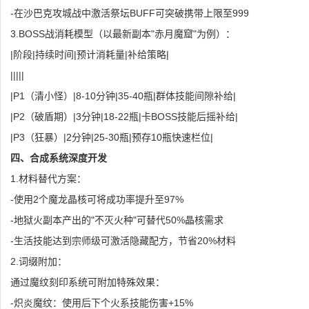
-在沙巴克攻城战中激活祭坛BUFF可突破携带上限至999
3.BOSS战消耗模型（以最新副本"赤月魔窟"为例）：
|阶段|持续时间|预计消耗量|补给策略|
|||||
|P1（清小怪）|8-10分钟|35-40瓶|群体技能间隙补给|
|P2（破盾期）|3分钟|18-22瓶|卡BOSS技能后摇补给|
|P3（狂暴）|2分钟|25-30瓶|预存10瓶快速栏位|
四、合成系统深度开发
1.材料替代方案：
-使用2个魔龙晶核可将成功率提升至97%
-地狱火副本产出的"不灭火种"可替代50%晶核需求
-生活技能达到宗师级可激活隐藏配方，节省20%材料
2.词缀附加：
通过魔纹刻印系统可附加特殊效果：
-炽炎魔纹：使用后下个火系技能伤害+15%