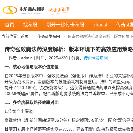
首页
找私服
刚开一秒传奇私服
zhaosf
传奇sf
当前位置：
首页
传奇sf发布网
传奇强效魔法药深度解析：版本环境
传奇强效魔法药深度解析：版本环境下的高效应用策略
作者：admin | 时间：2025/4/20 | 分类：
传奇sf发布网
一、核心地位与版本价值定位
在2025年最新版本中，强效魔法药（强化版）作为法师职业的关键补
升级为战术资源。当前版本的技能消耗机制调整后，法师的流星火雨、
提升至120-180点（视技能等级），这使得普通魔法药难以支撑高强
400MP的基础属性，配合新版附魔系统的法力共鸣增益，已形成不可
二、多维度获取路径效率对比
1.传统产出渠道：
雷霆禁地（刷新时间缩短至35分钟）稳定掉落3-5组/次，配合"双倍寻
骨魔洞五层小怪掉落率经实测达7.3%，建议配置自动拾取精灵优先收