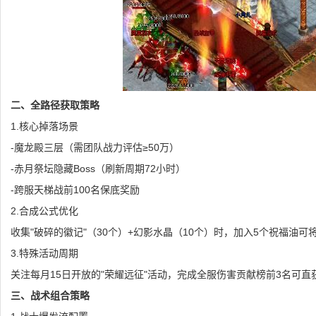
二、全路径获取策略
1.核心掉落场景
-魔龙殿三层（需团队战力评估≥50万）
-赤月祭坛隐藏Boss（刷新周期72小时）
-跨服天梯战前100名保底奖励
2.合成公式优化
收集"破碎的徽记"（30个）+幻影水晶（10个）时，加入5个祝福油可将
3.特殊活动周期
关注每月15日开放的"荣耀远征"活动，完成全服伤害贡献榜前3名可直
三、战术组合策略