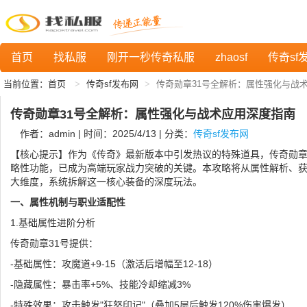
首页
找私服
刚开一秒传奇私服
zhaosf
传奇sf
当前位置：
首页
传奇sf发布网
传奇勋章31号全解析：属性强化与战
传奇勋章31号全解析：属性强化与战术应用深度指南
作者：admin | 时间：2025/4/13 | 分类：
传奇sf发布网
【核心提示】作为《传奇》最新版本中引发热议的特殊道具，传奇勋章
略性功能，已成为高端玩家战力突破的关键。本攻略将从属性解析、
大维度，系统拆解这一核心装备的深度玩法。
一、属性机制与职业适配性
1.基础属性进阶分析
传奇勋章31号提供：
-基础属性：攻魔道+9-15（激活后增幅至12-18）
-隐藏属性：暴击率+5%、技能冷却缩减3%
-特殊效果：攻击触发"狂怒印记"（叠加5层后触发120%伤害爆发）