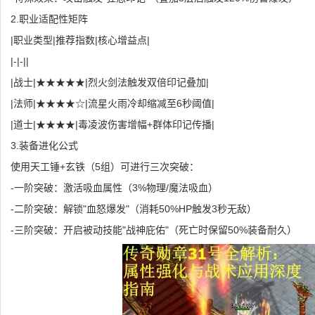
2.职业适配性矩阵
|职业类型|推荐指数|核心增益点|
|-|-||
|战士|★★★★★|烈火剑法触发双倍印记叠加|
|法师|★★★★☆|流星火雨冷却缩减至6秒阈值|
|道士|★★★★|毒凌波伤害增幅+群体印记传播|
3.装备进化公式
使用天工锤+玄铁（5组）可进行三次突破：
-一阶突破：激活吸血属性（3%物理/魔法吸血）
-二阶突破：解锁"血怒爆发"（消耗50%HP触发3秒无敌）
-三阶突破：开启被动技能"战神庇佑"（死亡时保留50%装备耐久）