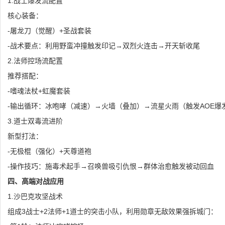
1.战士爆发流配置
核心装备：
-屠龙刀（觉醒）+圣战套装
-战术要点：利用野蛮冲撞触发印记→双烈火连击→开天斩收尾
2.法师控场流配置
推荐搭配：
-嗜魂法杖+虹魔套装
-输出循环：冰咆哮（减速）→火墙（叠加）→流星火雨（触发AOE爆
3.道士双毒流进阶
新型打法：
-无极棍（强化）+天尊道袍
-操作技巧：施毒术起手→召唤兽吸引仇恨→群体治愈触发被动回血
四、高端对战应用
1.沙巴克攻坚战术
组成3战士+2法师+1道士的突击小队，利用勋章无敌效果强拆城门：