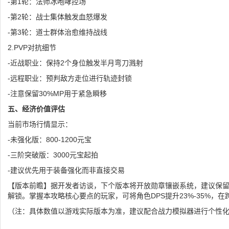
-第1轮：法师冰咆哮控场
-第2轮：战士集体触发血怒爆发
-第3轮：道士群体治愈维持战线
2.PVP对抗细节
-近战职业：保持2个身位触发半月弯刀溅射
-远程职业：预判敌方走位进行轨迹封锁
-注意保留30%MP用于紧急瞬移
五、经济价值评估
当前市场行情显示：
-未强化版：800-1200元宝
-三阶突破版：3000元宝起拍
-建议优先用于装备强化而非直接交易
【版本前瞻】据开发者访谈，下个版本将开放勋章镶嵌系统，建议保留
解锁。掌握本攻略核心要点的玩家，可将角色DPS提升23%-35%，
（注：具体数值以游戏实际版本为准，建议配合战力模拟器进行个性