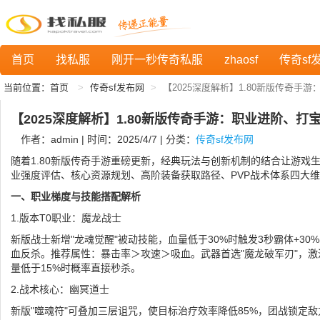
首页
找私服
刚开一秒传奇私服
zhaosf
传奇sf
当前位置：
首页
传奇sf发布网
【2025深度解析】1.80新版传奇
【2025深度解析】1.80新版传奇手游：职业进阶、
作者：admin | 时间：2025/4/7 | 分类：
传奇sf发布网
随着1.80新版传奇手游重磅更新，经典玩法与创新机制的结合让游戏
业强度评估、核心资源规划、高阶装备获取路径、PVP战术体系四大
一、职业梯度与技能搭配解析
1.版本T0职业：魔龙战士
新版战士新增"龙魂觉醒"被动技能，血量低于30%时触发3秒霸体+30
血反杀。推荐属性：暴击率＞攻速＞吸血。武器首选"魔龙破军刃"，激
量低于15%时概率直接秒杀。
2.战术核心：幽冥道士
新版"噬魂符"可叠加三层诅咒，使目标治疗效率降低85%，团战锁定