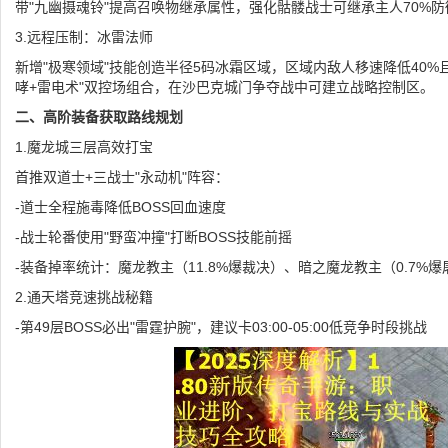
带"九幽摄魂铃"提高召唤物继承属性，强化骷髅战士可继承主人70%
3.远程压制：冰雷法师
新增"极寒领域"技能创造半径5码冰霜区域，区域内敌人移速降低40%
哮+雷电术"双控场组合，在沙巴克城门争夺战中可建立战略控制区。
二、高阶装备获取路线规划
1.魔龙城三层高效打宝
首推双道士+三战士"永动机"阵容：
-道士全程施毒降低BOSS回血速度
-战士轮番使用"野蛮冲撞"打断BOSS技能前摇
-装备掉率统计：魔龙教主（11.8%爆裁决）、暗之魔龙教主（0.7%爆
2.通天塔竞速挑战秘籍
-第49层BOSS必出"雷霆护腕"，建议卡03:00-05:00低竞争时段挑战