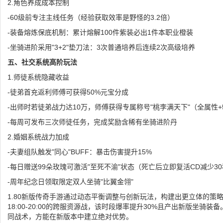
2.角色养成成本控制
-60级前专注主线任务（经验获取效率是野怪的3.2倍）
-装备熔炼保底机制：累计熔解100件紫装必出1件本职业橙装
-坐骑进阶采用"3+2"垫刀法：3次普通培养后连续2次高级培养
五、社交系统高阶玩法
1.师徒系统隐藏收益
-徒弟首充返利师傅可获得50%元宝分成
-出师时若徒弟战力达10万，师傅获得专属称号"桃李满天下"（全属性+
-每周可发布三次师徒任务，完成奖励含稀有坐骑进阶丹
2.婚姻系统战力加成
-夫妻组队触发"同心"BUFF：暴击伤害提升15%
-每日赠送99朵玫瑰可激活"至死不渝"状态（死亡后立即复活CD减少3
-周年纪念日领取限定双人坐骑"比翼金翎"
1.80新版传奇手游通过动态平衡调整与创新玩法，构建出更立体的策
18:00-20:00的跨服资源战，该时段爆率提升30%且产出新版坐骑
同战术，方能在新版本中建立绝对优势。