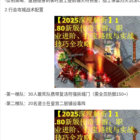
-反制策略：遭遇隐身刺客时道士提前铺火符预警，战士保留烈火剑法
2.行会攻城战术配置
-第一梯队：30人敢死队携带复活符强拆城门（需全员防御150+）
-第二梯队：20名道士在皇宫二层铺设毒阵