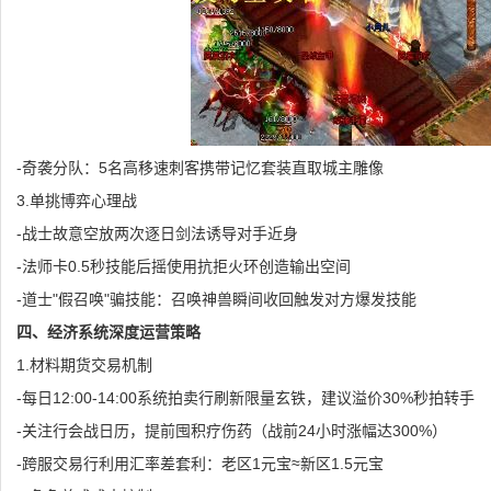
-奇袭分队：5名高移速刺客携带记忆套装直取城主雕像
3.单挑博弈心理战
-战士故意空放两次逐日剑法诱导对手近身
-法师卡0.5秒技能后摇使用抗拒火环创造输出空间
-道士"假召唤"骗技能：召唤神兽瞬间收回触发对方爆发技能
四、经济系统深度运营策略
1.材料期货交易机制
-每日12:00-14:00系统拍卖行刷新限量玄铁，建议溢价30%秒拍转手
-关注行会战日历，提前囤积疗伤药（战前24小时涨幅达300%）
-跨服交易行利用汇率差套利：老区1元宝≈新区1.5元宝